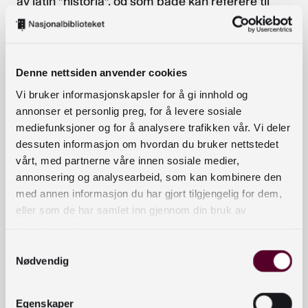
av latin ”historia”, og som både kan referere til
historie i betydningen fortid og i betydningen
beskrivelse av fortiden eller fortelling om fortiden.
Rent språklig kan lokalhistorie altså både vise til
Denne nettsiden anvender cookies
stedets fortid og til en fortellende beskrivelse av
stedets fortid. I norsk sammenheng er det
Vi bruker informasjonskapsler for å gi innhold og
annonser et personlig preg, for å levere sosiale
imidlertid ikke stedet som kulturell konstruksjon
mediefunksjoner og for å analysere trafikken vår. Vi deler
eller som fysisk, koordinatfestet bestemmelse,
dessuten informasjon om hvordan du bruker nettstedet
som har stått i sentrum for den lokalhistoriske
vårt, med partnerne våre innen sosiale medier,
interesse – men derimot
lokalsamfunnet
.
annonsering og analysearbeid, som kan kombinere den
Lokalhistorie handler om ”lokalt avgrensa studiar
med annen informasjon du har gjort tilgjengelig for dem,
av menneske i (lokal)samfunn sett i
eller som de har samlet inn gjennom din bruk av
tidsperspektiv”, heter det i en monografi om
tjenestene deres.
norsk lokalhistorie som utkom i 2004.
Samtykkevalg
Lokalsamfunn defineres i denne sammenheng
Nødvendig
som: ”(…) eit geografisk avgrensa
busetnadsområde med felles
Egenskaper