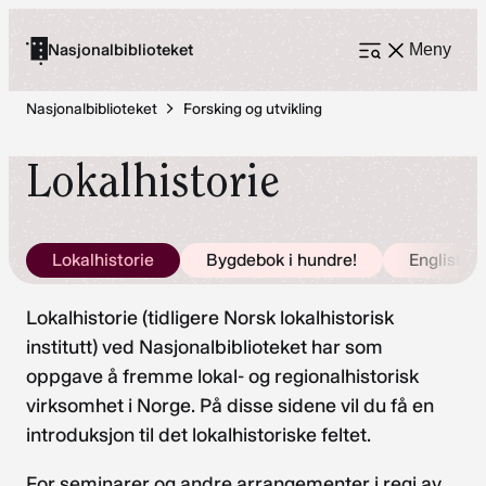
Hopp
til
Nasjonalbiblioteket
Meny
Åpne
meny
innhold
Nasjonalbiblioteket
Forsking og utvikling
Lokalhistorie
Lokalhistorie
Bygdebok i hundre!
English
Lokalhistorie (tidligere Norsk lokalhistorisk
institutt) ved Nasjonalbiblioteket har som
oppgave å fremme lokal- og regionalhistorisk
virksomhet i Norge. På disse sidene vil du få en
introduksjon til det lokalhistoriske feltet.
For seminarer og andre arrangementer i regi av