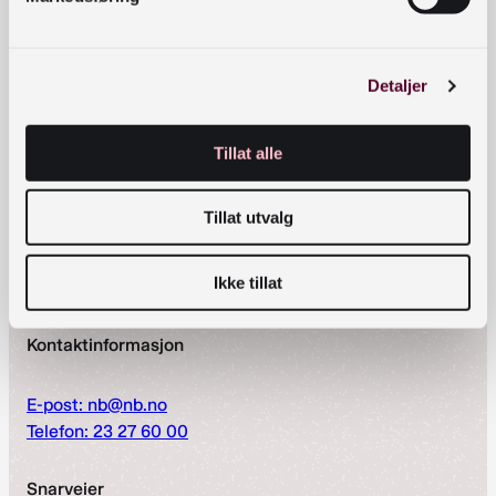
Åpningstider
Mandag–fredag: 09:00 – 22:00
Detaljer
Lørdag: 10:00 – 20:00
Søndag: Stengt
Tillat alle
Les mer om åpningstider og tilbud
Besøksadresse
Tillat utvalg
Henrik Ibsens gate 110, Oslo
Ikke tillat
Finsetveien 2, Mo i Rana
Kontaktinformasjon
E-post: nb@nb.no
Telefon: 23 27 60 00
Snarveier