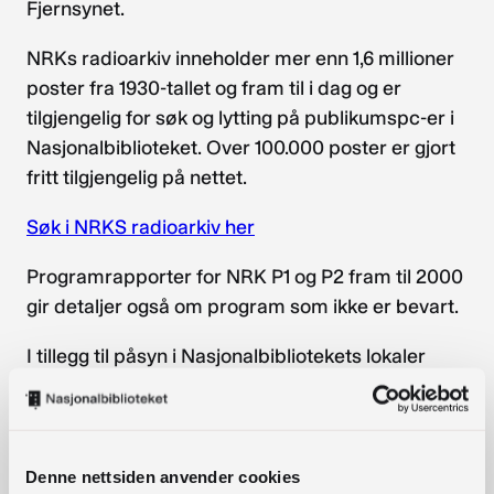
Fjernsynet.
NRKs radioarkiv inneholder mer enn 1,6 millioner
poster fra 1930-tallet og fram til i dag og er
tilgjengelig for søk og lytting på publikumspc-er i
Nasjonalbiblioteket. Over 100.000 poster er gjort
fritt tilgjengelig på nettet.
Søk i NRKS radioarkiv her
Programrapporter for NRK P1 og P2 fram til 2000
gir detaljer også om program som ikke er bevart.
I tillegg til påsyn i Nasjonalbibliotekets lokaler
formidles lån av radio og TV til andre bibliotek.
Begge tjenester kun for forskning og
dokumentasjon. En viss behandlingstid må
påregnes. Hasteoppdrag kan ikke behandles.
Les
Denne nettsiden anvender cookies