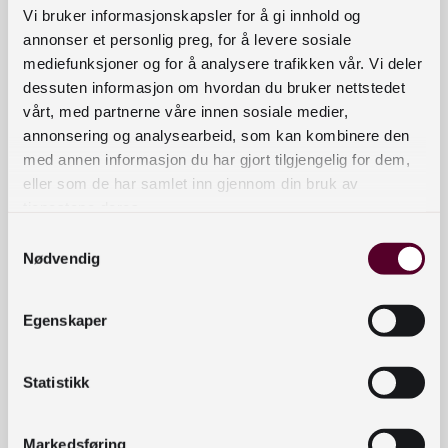
mer om lån av radio og TV til andre bibliotek.
Vi bruker informasjonskapsler for å gi innhold og
annonser et personlig preg, for å levere sosiale
Salg og bruksrettigheter
mediefunksjoner og for å analysere trafikken vår. Vi deler
dessuten informasjon om hvordan du bruker nettstedet
For kjøp av kopier, ta direkte kontakt med
vårt, med partnerne våre innen sosiale medier,
annonsering og analysearbeid, som kan kombinere den
kringkasteren, for
med annen informasjon du har gjort tilgjengelig for dem,
eksempel
innholdssalg@nrk.no
og
nyhetssalg@tv
eller som de har samlet inn gjennom din bruk av
2.no
tjenestene deres.
For salg til privatpersoner, ta kontakt med
Samtykkevalg
Nødvendig
info@nrk.no
For bruk av NRKs radiosendinger i nye
Egenskaper
produksjoner (for eksempel podkast), ta kontakt
med NRK:
innholdssalg@nrk.no
Statistikk
Kontakt:
kringkasting@nb.no
Markedsføring