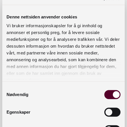
inkludert:
Denne nettsiden anvender cookies
For å utøve retten til ytringsfrihet- og
informasjonsfrihet
Vi bruker informasjonskapsler for å gi innhold og
annonser et personlig preg, for å levere sosiale
For å oppfylle en rettslig forpliktelse som
mediefunksjoner og for å analysere trafikken vår. Vi deler
krever behandling i henhold til EU-retten eller
dessuten informasjon om hvordan du bruker nettstedet
i henhold til norsk lovgivning, eller for å utføre
vårt, med partnerne våre innen sosiale medier,
en oppgave i allmennhetens interesse eller
annonsering og analysearbeid, som kan kombinere den
utøve offentlig myndighet som
med annen informasjon du har gjort tilgjengelig for dem,
Nasjonalbiblioteket er pålagt
eller som de har samlet inn gjennom din bruk av
For arkivformål i allmennhetens interesse,
tjenestene deres.
vitenskapelig eller historisk forskning eller
Samtykkevalg
statistikk i den grad at retten til å bli slettet vil
Nødvendig
gjøre det umulig eller i alvorlig grad hindrer
oppnåelsen av formålet med behandlingen.
Egenskaper
For å fastsette, gjøre gjeldende eller forsvare
rettskrav