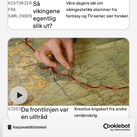
Så
HISTORIER
Våre dagers idé om
FRA
vikingestetikk stammer fra
vikingene
SAMLINGEN
fantasy og TV-serier, sier forsker.
egentlig
slik ut?
Da frontlinjen var
VIDEO
Kreative krigskart fra andre
verdenskrig.
en ulltråd