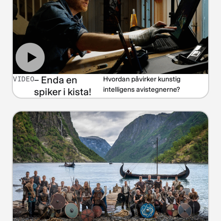
– Enda en
VIDEO
Hvordan påvirker kunstig
intelligens avistegnerne?
spiker i kista!