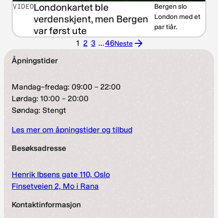
Londonkartet ble
VIDEO
Bergen slo
London med et
verdenskjent, men Bergen
par tiår.
var først ute
1
2
3
…
46
Neste
Neste
side
Åpningstider
Mandag–fredag: 09:00 – 22:00
Lørdag: 10:00 – 20:00
Søndag: Stengt
Les mer om åpningstider og tilbud
Besøksadresse
Henrik Ibsens gate 110, Oslo
Finsetveien 2, Mo i Rana
Kontaktinformasjon