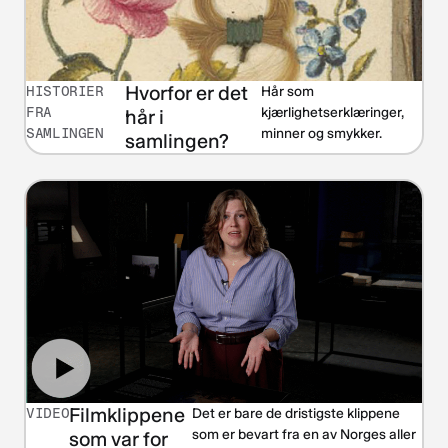
Hvorfor er det
HISTORIER
Hår som
FRA
kjærlighetserklæringer,
hår i
SAMLINGEN
minner og smykker.
samlingen?
Filmklippene
VIDEO
Det er bare de dristigste klippene
som er bevart fra en av Norges aller
som var for