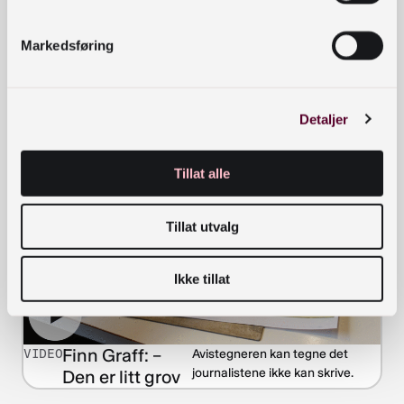
Markedsføring
Unike filmopptak fra
VIDEO
Amatørfilmen gir et nært
innblikk i
frigjøringsdagene.
frigjøringsdagene.
Detaljer
Tillat alle
Tillat utvalg
Ikke tillat
Finn Graff: –
VIDEO
Avistegneren kan tegne det
journalistene ikke kan skrive.
Den er litt grov