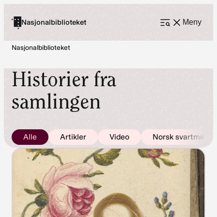
Hopp
til
Nasjonalbiblioteket
Meny
Åpne
meny
innhold
Nasjonalbiblioteket
Historier fra
samlingen
Alle
Artikler
Video
Norsk svartmetall