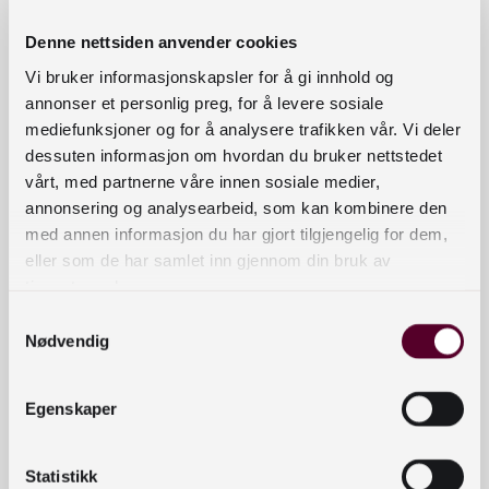
Denne nettsiden anvender cookies
Vi bruker informasjonskapsler for å gi innhold og
annonser et personlig preg, for å levere sosiale
mediefunksjoner og for å analysere trafikken vår. Vi deler
dessuten informasjon om hvordan du bruker nettstedet
vårt, med partnerne våre innen sosiale medier,
annonsering og analysearbeid, som kan kombinere den
Dramatikk på
HISTORIER
100 år siden ferden over
med annen informasjon du har gjort tilgjengelig for dem,
FRA
Nordpolen med luftskipet
tusen meters
eller som de har samlet inn gjennom din bruk av
SAMLINGEN
«Norge»
høyde
tjenestene deres.
Samtykkevalg
Nødvendig
Egenskaper
Statistikk