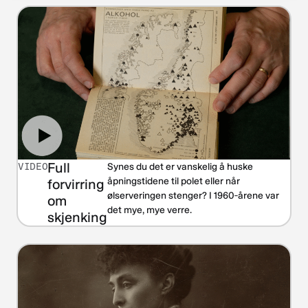
Full
VIDEO
Synes du det er vanskelig å huske
åpningstidene til polet eller når
forvirring
ølserveringen stenger? I 1960‑årene var
om
det mye, mye verre.
skjenking