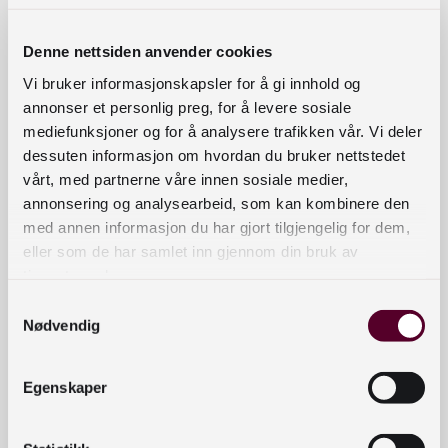
Hvordan får jeg utvidet tilgang til
Nettbiblioteket?
Denne nettsiden anvender cookies
Vi bruker informasjonskapsler for å gi innhold og
Når trenger jeg lånekort?
annonser et personlig preg, for å levere sosiale
mediefunksjoner og for å analysere trafikken vår. Vi deler
dessuten informasjon om hvordan du bruker nettstedet
Hvordan finner og bestiller jeg trykt
vårt, med partnerne våre innen sosiale medier,
materiale hos Nasjonalbiblioteket?
annonsering og analysearbeid, som kan kombinere den
med annen informasjon du har gjort tilgjengelig for dem,
Hva er forskjellen på Oria og
eller som de har samlet inn gjennom din bruk av
Nettbiblioteket?
tjenestene deres.
Samtykkevalg
Nødvendig
Kan jeg få tilgang til Nettbiblioteket fra
utlandet?
Egenskaper
Hvorfor er boka i Nettbiblioteket
unntatt ordningen for tilgang etter