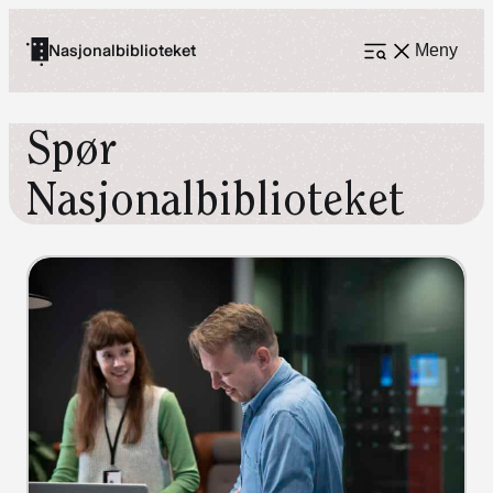
Hopp
til
Nasjonalbiblioteket
Meny
Åpne
meny
innhold
Spør
Nasjonalbiblioteket