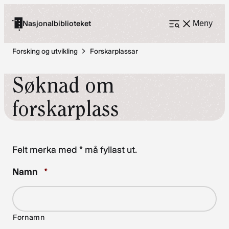
Hopp
til
Nasjonalbiblioteket
Meny
Åpne
meny
innhold
Forsking og utvikling
Forskarplassar
Søknad om
forskarplass
Felt merka med * må fyllast ut.
Required
Namn
*
Fornamn