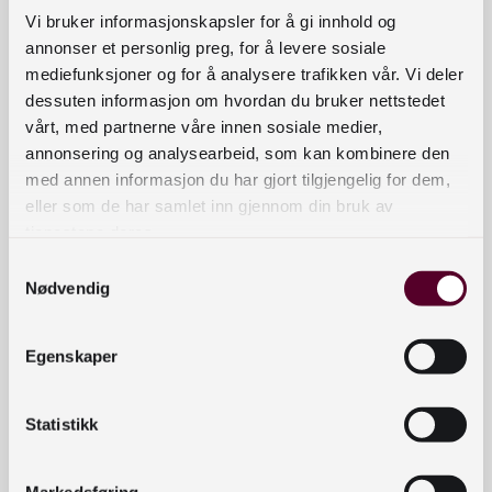
Vi bruker informasjonskapsler for å gi innhold og
annonser et personlig preg, for å levere sosiale
Required
Kort framstilling av prosjektet
*
mediefunksjoner og for å analysere trafikken vår. Vi deler
dessuten informasjon om hvordan du bruker nettstedet
vårt, med partnerne våre innen sosiale medier,
annonsering og analysearbeid, som kan kombinere den
med annen informasjon du har gjort tilgjengelig for dem,
eller som de har samlet inn gjennom din bruk av
tjenestene deres.
Kva typar materiale frå bibliotekets samlingar
Samtykkevalg
Required
vil du i hovudsak nytte?
*
Nødvendig
Egenskaper
Statistikk
Required
Tidsramme for prosjektet
*
Markedsføring