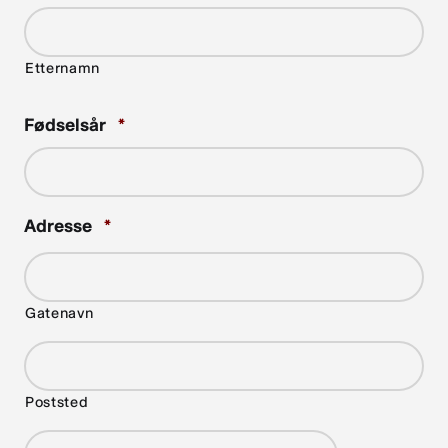
Etternamn
Required
Fødselsår
*
Required
Adresse
*
Gatenavn
Poststed