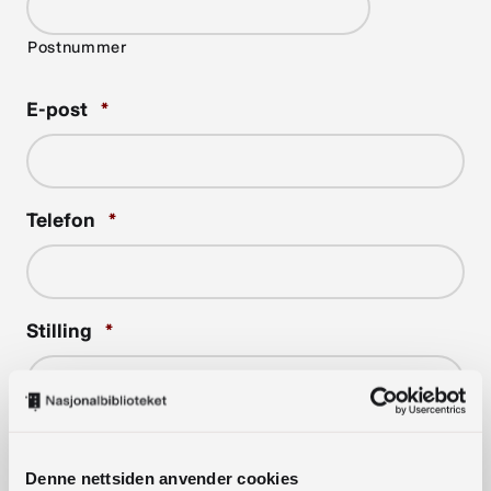
Postnummer
Required
E-post
*
Required
Telefon
*
Required
Stilling
*
Required
Tittel på prosjektet
*
Denne nettsiden anvender cookies