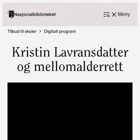
Hopp
til
Nasjonalbiblioteket
Meny
Åpne
meny
innhold
Tilbud til skoler
Digitalt program
Kristin Lavransdatter
og mellomalderrett