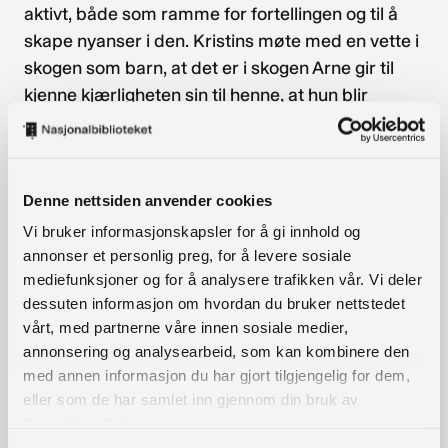
aktivt, både som ramme for fortellingen og til å
skape nyanser i den. Kristins møte med en vette i
skogen som barn, at det er i skogen Arne gir til
kjenne kjærligheten sin til henne, at hun blir
forsøkt voldtatt ved skogen av Bentein, at hun har
stevnemøte med Erlend i skogen over gården
Skog – alt dette er inspirert av lesinger av
Denne nettsiden anvender cookies
mellomalderlovene. Lovene blir også brukt til å
vise fram lynnet til sentrale personer i
Kransen
,
Vi bruker informasjonskapsler for å gi innhold og
som Lavrans Brynjulfsson, Erlend Nikulausson,
annonser et personlig preg, for å levere sosiale
mediefunksjoner og for å analysere trafikken vår. Vi deler
fru Åshild og Kristin Lavransdatter selv.
dessuten informasjon om hvordan du bruker nettstedet
I utstillingen
Opplyst
finnes en perle fra norsk
vårt, med partnerne våre innen sosiale medier,
annonsering og analysearbeid, som kan kombinere den
mellomalderhistorie: Magnus Lagabøtes landlov
med annen informasjon du har gjort tilgjengelig for dem,
av 1274. Med eksempel fra denne vil professor i
eller som de har samlet inn gjennom din bruk av
rettshistorie
Jørn Øyrehagen Sunde
fortelle om
tjenestene deres.
hvordan mellomalderrett blir brukt som litterært