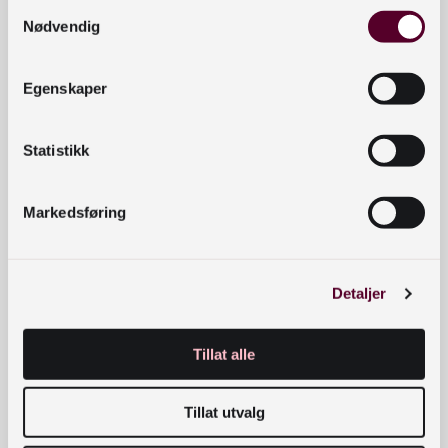
Samtykkevalg
verktøy i Sigrid Undsets
Kristin Lavransdatter.
Nødvendig
DETTE LÆRER ELEVENE
Egenskaper
Kompetansemål, Norsk vg3
Statistikk
Kompetansemål, Rettslære 1
Markedsføring
Kompetansemål, Rettslære 2
Detaljer
Læringsmål
Tillat alle
Utforsk videre
Tillat utvalg
Åpningstider