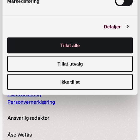
Markedsføring
Snarveier
NB in English
Detaljer
Spør Nasjonalbiblioteket
Ledige stillinger
Standardnummerering
Tillat alle
Adresseoversikt
Hjelp og informasjon
Tillat utvalg
Tilgjengelighetserklæring
Presse
Offentlig postjournal
Ikke tillat
Om oss
Pliktavlevering
Personvernerklæring
Ansvarlig redaktør
Åse Wetås