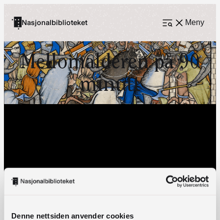
Hopp
til
Nasjonalbiblioteket
Meny
Åpne
meny
innhold
Mellomalderen på 90
minutt
Denne nettsiden anvender cookies