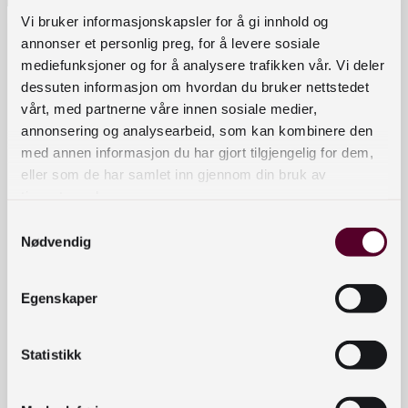
Vi bruker informasjonskapsler for å gi innhold og
Åpningstider
annonser et personlig preg, for å levere sosiale
mediefunksjoner og for å analysere trafikken vår. Vi deler
Mandag–fredag: 09:00 – 22:00
dessuten informasjon om hvordan du bruker nettstedet
Lørdag: 10:00 – 20:00
vårt, med partnerne våre innen sosiale medier,
Søndag: Stengt
annonsering og analysearbeid, som kan kombinere den
med annen informasjon du har gjort tilgjengelig for dem,
Les mer om åpningstider og tilbud
eller som de har samlet inn gjennom din bruk av
Besøksadresse
tjenestene deres.
Samtykkevalg
Henrik Ibsens gate 110, Oslo
Nødvendig
Finsetveien 2, Mo i Rana
Kontaktinformasjon
Egenskaper
E-post: nb@nb.no
Statistikk
Telefon: 23 27 60 00