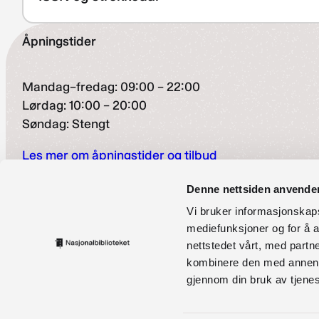
Åpningstider
Mandag–fredag: 09:00 – 22:00
Lørdag: 10:00 – 20:00
Søndag: Stengt
Les mer om åpningstider og tilbud
Besøksadresse
Denne nettsiden anvende
Vi bruker informasjonskapsl
Henrik Ibsens gate 110, Oslo
mediefunksjoner og for å a
nettstedet vårt, med part
Finsetveien 2, Mo i Rana
kombinere den med annen in
Kontaktinformasjon
gjennom din bruk av tjene