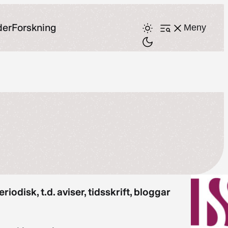
der
Forskning
Meny
Åpne
meny
iodisk, t.d. aviser, tidsskrift, bloggar