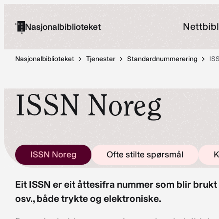
Hopp
til
Nettbibl
Nasjonalbiblioteket
innhold
Nasjonalbiblioteket
Tjenester
Standardnummerering
IS
ISSN Noreg
ISSN Noreg
Ofte stilte spørsmål
K
Eit ISSN er eit åttesifra nummer som blir brukt t
osv., både trykte og elektroniske.