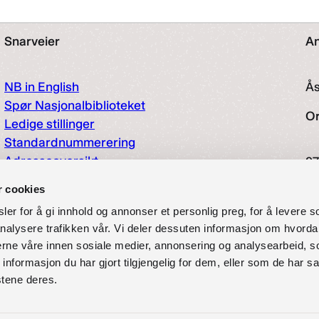
Snarveier
An
NB in English
Å
Spør Nasjonalbiblioteket
O
Ledige stillinger
Standardnummerering
Adresseoversikt
97
Hjelp og informasjon
r cookies
So
Tilgjengelighetserklæring
er for å gi innhold og annonser et personlig preg, for å levere s
Presse
nalysere trafikken vår. Vi deler dessuten informasjon om hvorda
Offentlig postjournal
nerne våre innen sosiale medier, annonsering og analysearbeid, 
Om oss
formasjon du har gjort tilgjengelig for dem, eller som de har sa
Pliktavlevering
stene deres.
Personvernerklæring