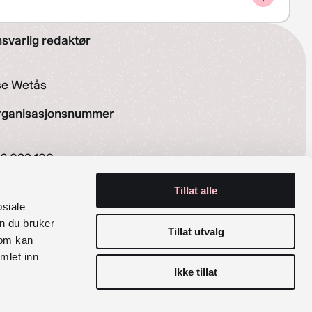
svarlig redaktør
se Wetås
rganisasjonsnummer
6 029 100
siale medier
Tillat alle
osiale
Instagram
Facebook
n du bruker
Tillat utvalg
som kan
mlet inn
Ikke tillat