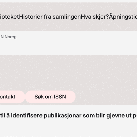
ioteket
Historier fra samlingen
Hva skjer?
Åpningsti
SN Noreg
ontakt
Søk om ISSN
il å identifisere publikasjonar som blir gjevne ut per