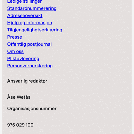
Ledige stillinger
Standardnummerering
Adresseoversikt
Hjelp og informasjon
Tilgjengelighetserklæring
Presse
Offentlig postjournal
Om oss
Pliktavlevering
Personvernerklæring
Ansvarlig redaktør
Åse Wetås
Organisasjonsnummer
976 029 100