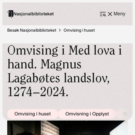
Hopp
til
Nasjonalbiblioteket
Meny
Åpne
meny
innhold
Besøk Nasjonalbiblioteket
Omvising i huset
Omvising i Med lova i
hand. Magnus
Lagabøtes landslov,
1274–2024.
Omvising i huset
Omvisning i Opplyst
Omvis