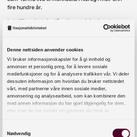
fire hundre år.
I utstillinga kan du sjå nokre av dei vakraste
eksemplara av Magnus Lagabøtes landslov, i
tillegg til andre mellomaldermanuskript av
Heimskringla, Gulatingslova, Kristina-psalteret og
Denne nettsiden anvender cookies
mykje meir. Saman fortel desse skattane historia
Vi bruker informasjonskapsler for å gi innhold og
om utviklinga av ein norsk stat og identitet, og om
annonser et personlig preg, for å levere sosiale
korleis landet vart samla under éin lov.
mediefunksjoner og for å analysere trafikken vår. Vi deler
dessuten informasjon om hvordan du bruker nettstedet
Utstillinga står til 14. september, og vi skal ha eit
vårt, med partnerne våre innen sosiale medier,
kontinuerleg omvisningstilbud gjennom heile
annonsering og analysearbeid, som kan kombinere den
utstillingsperioden.
Alle resterende omvisninger
med annen informasjon du har gjort tilgjengelig for dem,
ligger ute.
Det blir ikke lagt til flere.
eller som de har samlet inn gjennom din bruk av
tjenestene deres.
Er det fullt? Husk at vi har også har
Samtykkevalg
Husomvisning
, omvisning i
Opplyst
og omvisning i
Nødvendig