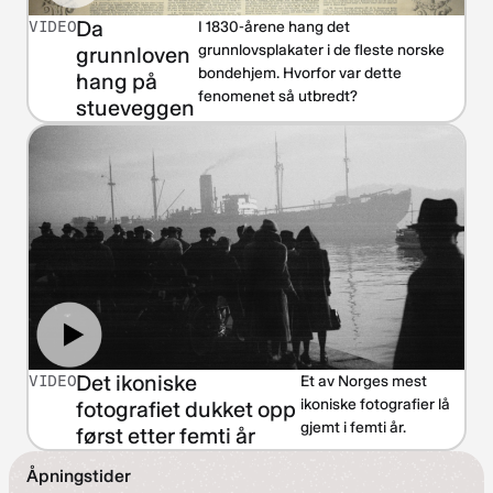
Da
VIDEO
I 1830-årene hang det
grunnlovsplakater i de fleste norske
grunnloven
bondehjem. Hvorfor var dette
hang på
fenomenet så utbredt?
stueveggen
Det ikoniske
VIDEO
Et av Norges mest
ikoniske fotografier lå
fotografiet dukket opp
gjemt i femti år.
først etter femti år
Åpningstider