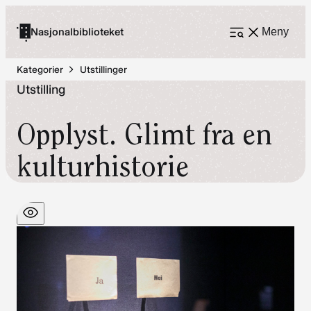
Hopp
til
Nasjonalbiblioteket
Meny
Åpne
meny
innhold
Kategorier
Utstillinger
Utstilling
Opplyst. Glimt fra en
kulturhistorie