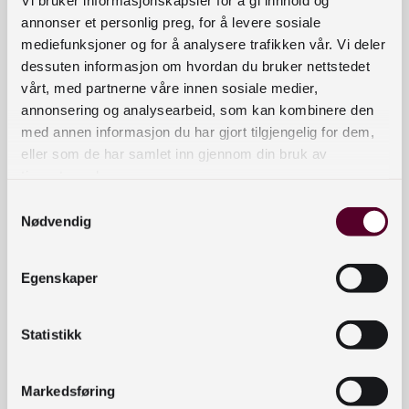
faste utstillingen
Opplyst
. Hver omvisning har sin
annonser et personlig preg, for å levere sosiale
mediefunksjoner og for å analysere trafikken vår. Vi deler
egen tematiske inngang og gir nye perspektiver
dessuten informasjon om hvordan du bruker nettstedet
på samlingen og kulturhistorien.
vårt, med partnerne våre innen sosiale medier,
annonsering og analysearbeid, som kan kombinere den
med annen informasjon du har gjort tilgjengelig for dem,
I omvisningen
Svartmetall: motkultur og
eller som de har samlet inn gjennom din bruk av
kulturarv
spisser vi ørene mot et av Norges mest
tjenestene deres.
kjente – og beryktede – kulturuttrykk
Samtykkevalg
internasjonalt. I juni markerer vi
Nødvendig
Oslo Pride med
Skeive glimt
, en omvisning om
skeivt materiale i samlingene.
Egenskaper
Les mer om sommerens spesialomvisninger her!
Statistikk
Historier fra utstillingen
Markedsføring