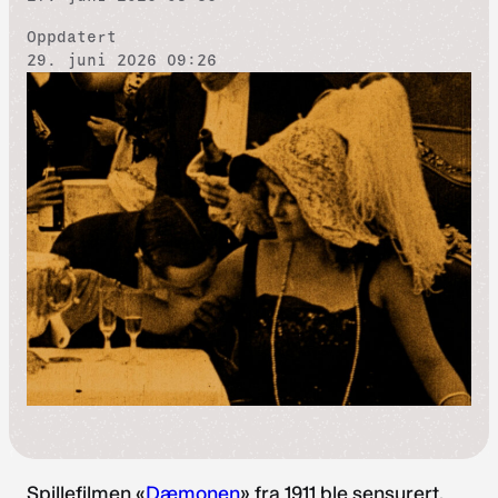
Oppdatert
29. juni 2026 09:26
Spillefilmen «
Dæmonen
» fra 1911 ble sensurert.