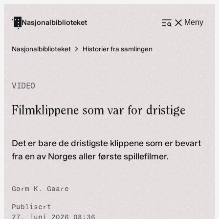
Hopp
til
Nasjonalbiblioteket
Meny
Åpne
meny
innhold
Nasjonalbiblioteket
Historier fra samlingen
VIDEO
Filmklippene som var for dristige
Det er bare de dristigste klippene som er bevart
fra en av Norges aller første spillefilmer.
Gorm K. Gaare
Publisert
27. juni 2026 08:36