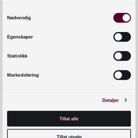
tjenestene deres.
Samtykkevalg
Nødvendig
Egenskaper
Statistikk
Kong Magnus og
VIDEO
Bli med bak kulissene til
Markedsføring
Nasjonalbibliotekets
Karpe på vei inn i
permanentutstilling.
monter
Detaljer
Tillat alle
Tillat utvalg