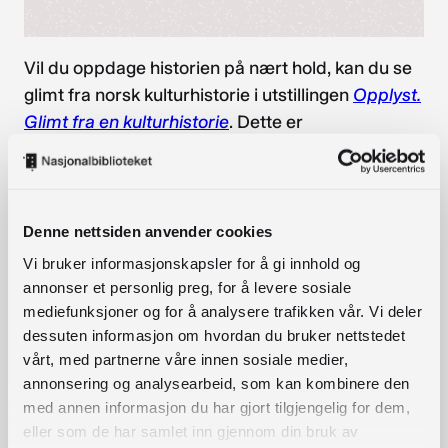
Vil du oppdage historien på nært hold, kan du se
glimt fra norsk kulturhistorie i utstillingen
Opplyst.
Glimt fra en kulturhistorie
. Dette er
Nasjonalbibliotekets permanentutstilling. Her kan
alle se og lytte til noen av de mest unike,
spektakulære og historisk sett viktige
kulturuttrykkene i Nasjonalbibliotekets samlinger,
Denne nettsiden anvender cookies
fra 1100-tallet og fram til i dag.
Vi bruker informasjonskapsler for å gi innhold og
annonser et personlig preg, for å levere sosiale
Les mer om utstillingen
Opplyst. Glimt fra en
mediefunksjoner og for å analysere trafikken vår. Vi deler
kulturhistorie
her.
dessuten informasjon om hvordan du bruker nettstedet
vårt, med partnerne våre innen sosiale medier,
Kanskje du også har interesse av
annonsering og analysearbeid, som kan kombinere den
disse:
med annen informasjon du har gjort tilgjengelig for dem,
eller som de har samlet inn gjennom din bruk av