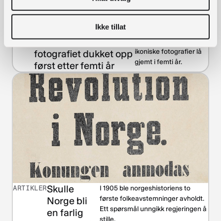
Ikke tillat
Det ikoniske
VIDEO
Et av Norges mest
ikoniske fotografier lå
fotografiet dukket opp
gjemt i femti år.
først etter femti år
Skulle
ARTIKLER
I 1905 ble norgeshistoriens to
første folkeavstemninger avholdt.
Norge bli
Ett spørsmål unngikk regjeringen å
en farlig
stille.