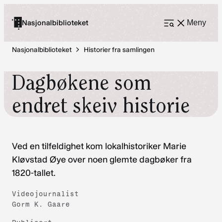
Hopp
til
Nasjonalbiblioteket
Meny
Åpne
meny
innhold
Nasjonalbiblioteket
Historier fra samlingen
Dagbøkene som
endret skeiv historie
Ved en tilfeldighet kom lokalhistoriker Marie
Kløvstad Øye over noen glemte dagbøker fra
1820-tallet.
Videojournalist
Gorm K. Gaare