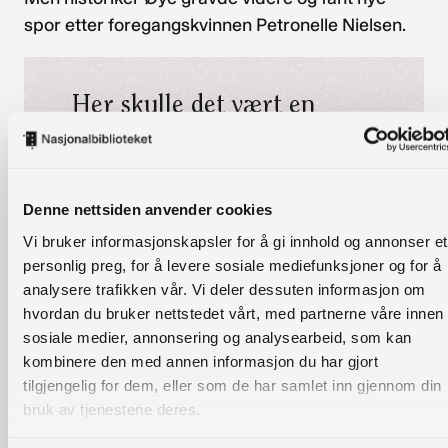
spor etter foregangskvinnen Petronelle Nielsen.
Her skulle det vært en
video.
For å se videoen må du gi samtykke
til informasjonskapsler fra
Denne nettsiden anvender cookies
tredjepartsleverandører. Du kan
Vi bruker informasjonskapsler for å gi innhold og annonser et
enkelt endre samtykke her:
personlig preg, for å levere sosiale mediefunksjoner og for å
Endre samtykke
analysere trafikken vår. Vi deler dessuten informasjon om
hvordan du bruker nettstedet vårt, med partnerne våre innen
Personvernerklæring
sosiale medier, annonsering og analysearbeid, som kan
kombinere den med annen informasjon du har gjort
tilgjengelig for dem, eller som de har samlet inn gjennom din
Kanskje du også er interessert i
bruk av tjenestene deres.