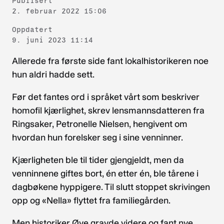
Publisert
2. februar 2022 15:06
Oppdatert
9. juni 2023 11:14
Allerede fra første side fant lokalhistorikeren noe
hun aldri hadde sett.
Før det fantes ord i språket vårt som beskriver
homofil kjærlighet, skrev lensmannsdatteren fra
Ringsaker, Petronelle Nielsen, hengivent om
hvordan hun forelsker seg i sine venninner.
Kjærligheten ble til tider gjengjeldt, men da
venninnene giftes bort, én etter én, ble tårene i
dagbøkene hyppigere. Til slutt stoppet skrivingen
opp og «Nella» flyttet fra familiegården.
Men historiker Øye gravde videre og fant nye