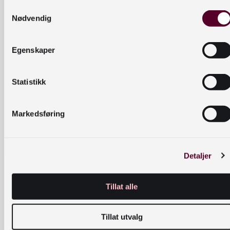
Samtykkevalg
VIDEO
Finnes de
250 år etter at
Nødvendig
Hans Nielsen
siste
Hauge ble født
puslespillb
dukker det opp
itene til
Egenskaper
biter av bibelen
Hans
han skrev da han
Nielsens
ble arrestert.
Statistikk
Hauges
bibel?
PODKAST
Den utro
Markedsføring
Dette er del 1 av 2
om spionshistorien
tjeneren
fra Vestlandet.
– del 1
Detaljer
Åpningstider
Mandag–fredag: 09:00 – 22:00
Tillat alle
Lørdag: 10:00 – 20:00
Søndag: Stengt
Tillat utvalg