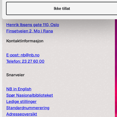
Les mer om åpningstider og tilbud
Ikke tillat
Besøksadresse
Henrik Ibsens gate 110, Oslo
Finsetveien 2, Mo i Rana
Kontaktinformasjon
E-post: nb@nb.no
Telefon: 23 27 60 00
Snarveier
NB in English
Spør Nasjonalbiblioteket
Ledige stillinger
Standardnummerering
Adresseoversikt