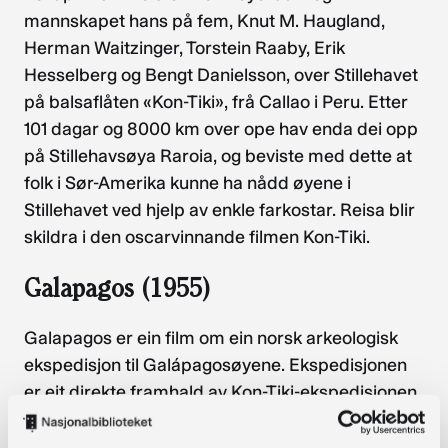
mannskapet hans på fem, Knut M. Haugland,
Herman Waitzinger, Torstein Raaby, Erik
Hesselberg og Bengt Danielsson, over Stillehavet
på balsaflåten «Kon-Tiki», frå Callao i Peru. Etter
101 dagar og 8000 km over ope hav enda dei opp
på Stillehavsøya Raroia, og beviste med dette at
folk i Sør-Amerika kunne ha nådd øyene i
Stillehavet ved hjelp av enkle farkostar. Reisa blir
skildra i den oscarvinnande filmen Kon-Tiki.
Galapagos (1955)
Galapagos er ein film om ein norsk arkeologisk
ekspedisjon til Galápagosøyene. Ekspedisjonen
er eit direkte framhald av Kon-Tiki-ekspedisjonen.
Han blei organisert av Thor Heyerdahl for å skaffe
fleire bevis for at indianarane i Peru var sjøfararar