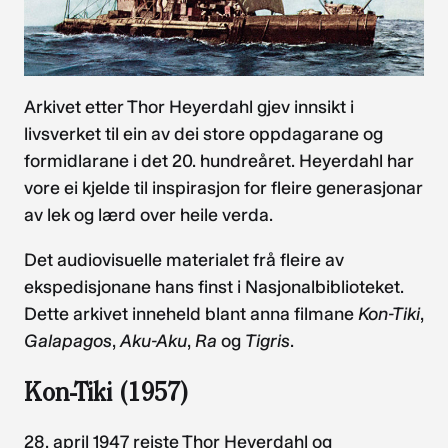
Arkivet etter Thor Heyerdahl gjev innsikt i
livsverket til ein av dei store oppdagarane og
formidlarane i det 20. hundreåret. Heyerdahl har
vore ei kjelde til inspirasjon for fleire generasjonar
av lek og lærd over heile verda.
Det audiovisuelle materialet frå fleire av
ekspedisjonane hans finst i Nasjonalbiblioteket.
Dette arkivet inneheld blant anna filmane
Kon-Tiki
,
Galapagos
,
Aku-Aku
,
Ra
og
Tigris
.
Kon-Tiki (1957)
28. april 1947 reiste Thor Heyerdahl og