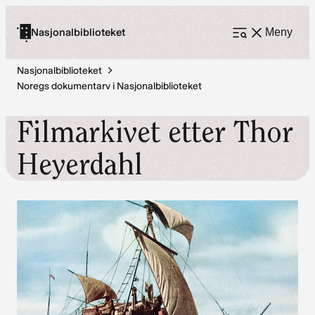
Hopp
til
Nasjonalbiblioteket
Meny
Åpne
meny
innhold
Nasjonalbiblioteket
Noregs dokumentarv i Nasjonalbiblioteket
Filmarkivet etter Thor
Heyerdahl