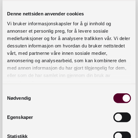
som gjennomførte lange seglasar i Stillehavet
Denne nettsiden anvender cookies
lenge før Columbus si tid.
Vi bruker informasjonskapsler for å gi innhold og
Aku-Aku (1959)
annonser et personlig preg, for å levere sosiale
mediefunksjoner og for å analysere trafikken vår. Vi deler
dessuten informasjon om hvordan du bruker nettstedet
I eit forsøk på å finne svaret på Påskeøyas gåte,
vårt, med partnerne våre innen sosiale medier,
dei hundrevis av gigantiske steinhovuda av ukjent
annonsering og analysearbeid, som kan kombinere den
opphav som finst på øya, gjekk Thor Heyerdahl i
med annen informasjon du har gjort tilgjengelig for dem,
land med ei gruppe profesjonelle arkeologar. Dei
eller som de har samlet inn gjennom din bruk av
starta dei fyrste systematiske utgravingane på
tjenestene deres.
øya. Filmen er basert på opptaka frå denne
Samtykkevalg
ekspedisjonen.
Nødvendig
Ra (1972)
Egenskaper
For å teste sjøvegen mellom Afrika og Sør-
Amerika gjennomførte Thor Heyerdahl to ferder
Statistikk