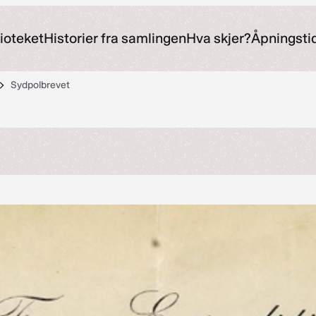
ioteket
Historier fra samlingen
Hva skjer?
Åpningsti
Sydpolbrevet