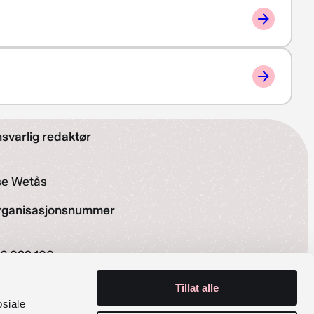
svarlig redaktør
se Wetås
rganisasjonsnummer
6 029 100
siale medier
Tillat alle
osiale