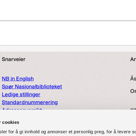
Snarveier
An
NB in English
Å
Spør Nasjonalbiblioteket
O
Ledige stillinger
Standardnummerering
Adresseoversikt
97
Hjelp og informasjon
So
r cookies
Tilgjengelighetserklæring
er for å gi innhold og annonser et personlig preg, for å levere s
Presse