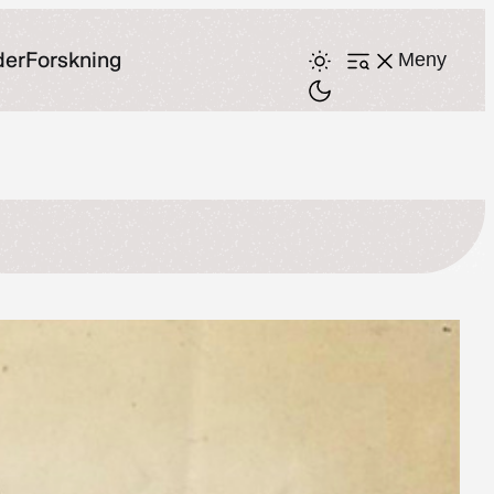
der
Forskning
Meny
Åpne
meny