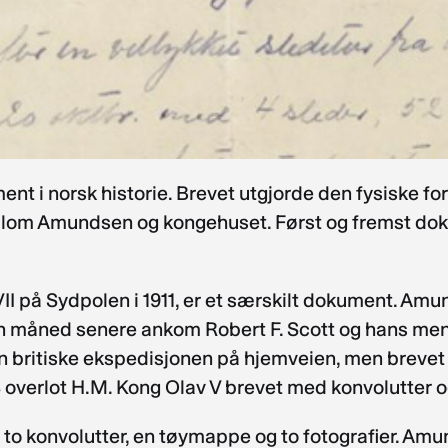
ent i norsk historie. Brevet utgjorde den fysiske
ellom Amundsen og kongehuset. Først og fremst doku
I på Sydpolen i 1911, er et særskilt dokument. Amun
 Én måned senere ankom Robert F. Scott og hans m
 britiske ekspedisjonen på hjemveien, men brevet bl
3 overlot H.M. Kong Olav V brevet med konvolutter og
, to konvolutter, en tøymappe og to fotografier. A