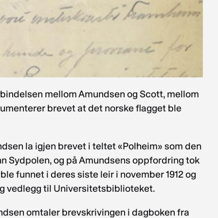
 forbindelsen mellom Amundsen og Scott, mellom
menterer brevet at det norske flagget ble
dsen la igjen brevet i teltet «Polheim» som den
enn Sydpolen, og på Amundsens oppfordring tok
e funnet i deres siste leir i november 1912 og
 vedlegg til Universitetsbiblioteket.
mundsen omtaler brevskrivingen i dagboken fra