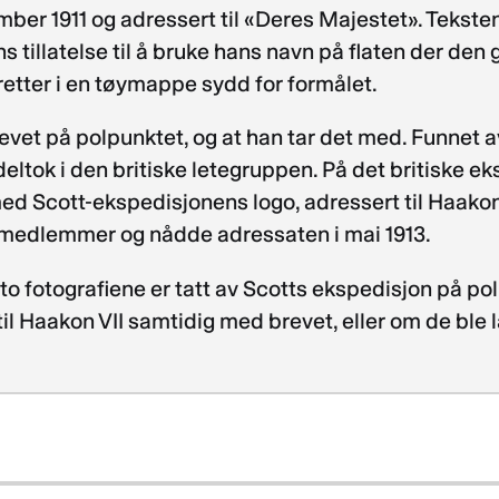
ber 1911 og adressert til «Deres Majestet». Teksten 
 tillatelse til å bruke hans navn på flaten der den
eretter i en tøymappe sydd for formålet.
vet på polpunktet, og at han tar det med. Funnet 
ltok i den britiske letegruppen. På det britiske ek
ed Scott-ekspedisjonens logo, adressert til Haakon 
s medlemmer og nådde adressaten i mai 1913.
o fotografiene er tatt av Scotts ekspedisjon på po
 til Haakon VII samtidig med brevet, eller om de ble 