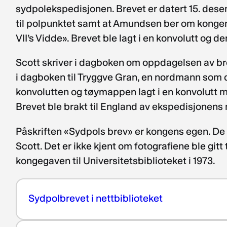
sydpolekspedisjonen. Brevet er datert 15. desem
til polpunktet samt at Amundsen ber om kongens
VII’s Vidde». Brevet ble lagt i en konvolutt og d
Scott skriver i dagboken om oppdagelsen av bre
i dagboken til Tryggve Gran, en nordmann som de
konvolutten og tøymappen lagt i en konvolutt m
Brevet ble brakt til England av ekspedisjonen
Påskriften «Sydpols brev» er kongens egen. De t
Scott. Det er ikke kjent om fotografiene ble gitt
kongegaven til Universitetsbiblioteket i 1973.
Sydpolbrevet i nettbiblioteket