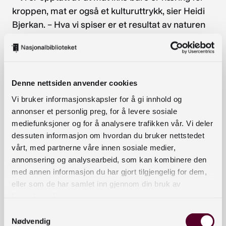
kroppen, mat er også et kulturuttrykk, sier Heidi
Bjerkan. – Hva vi spiser er et resultat av naturen
rundt oss, ressursene vi har hatt tilgjengelig, av
nedarvede tradisjoner og av møter med andre
kulturer.
Denne nettsiden anvender cookies
Credo vil drive kafeen og kantinen etter de
Vi bruker informasjonskapsler for å gi innhold og
samme grunnprinsippene.
annonser et personlig preg, for å levere sosiale
mediefunksjoner og for å analysere trafikken vår. Vi deler
– Vi skal ha et råvarebasert kjøkken og jobbe med
dessuten informasjon om hvordan du bruker nettstedet
nye og gamle produsenter. Vi vil vise hvordan vi
vårt, med partnerne våre innen sosiale medier,
alle kan spise enkelt, fornuftig og ikke minst godt
annonsering og analysearbeid, som kan kombinere den
samtidig som vi tar vare på jorda, sier Bjerkan.
med annen informasjon du har gjort tilgjengelig for dem,
eller som de har samlet inn gjennom din bruk av
Credo skal bygge opp et selvstendig
tjenestene deres.
formidlingskonsept for publikum, men vil også
Samtykkevalg
kunne trekkes inn som en samarbeidspartner i
Nødvendig