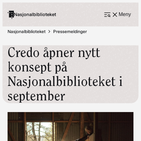
Hopp
til
Nasjonalbiblioteket
Meny
Åpne
meny
innhold
Nasjonalbiblioteket
Pressemeldinger
Credo åpner nytt
konsept på
Nasjonalbiblioteket i
september