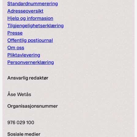
Standardnummerering
Adresseoversikt
Hjelp og informasjon
Tilgjengelighetserklæring
Presse
Offentlig postjournal
Om oss
Pliktavlevering
Personvernerklæring
Ansvarlig redaktør
Åse Wetås
Organisasjonsnummer
976 029 100
Sosiale medier