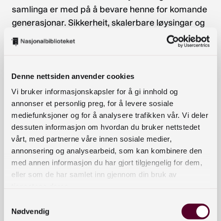
samlinga er med på å bevare henne for komande
generasjonar. Sikkerheit, skalerbare løysingar og
tilstrekkeleg kapasitet for migrering og
konvertering av digitalt innhald er viktige element
i det digitale bevaringsarbeidet.
Nasjonalbiblioteket tilbyr òg bevaring av digitalt
Denne nettsiden anvender cookies
innhald frå andre kulturinstitusjonar i Noreg.
Les
Vi bruker informasjonskapsler for å gi innhold og
mer om digital bevaring her.
annonser et personlig preg, for å levere sosiale
mediefunksjoner og for å analysere trafikken vår. Vi deler
Digital avlevering
dessuten informasjon om hvordan du bruker nettstedet
vårt, med partnerne våre innen sosiale medier,
annonsering og analysearbeid, som kan kombinere den
Parallelt med digitaliseringa av analogt materiale
med annen informasjon du har gjort tilgjengelig for dem,
arbeider Nasjonalbiblioteket for å auke den
eller som de har samlet inn gjennom din bruk av
digitale pliktavleveringa. Nasjonalbiblioteket
tjenestene deres.
ønskjer å få avlevert det digitale utgangspunktet
Samtykkevalg
for utgivinga. På den måten blir samlinga utvida
Nødvendig
med digitalt innhald.