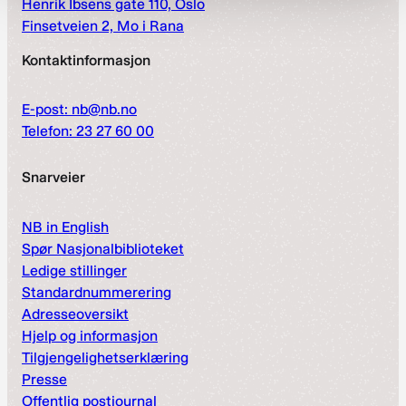
Henrik Ibsens gate 110, Oslo
Finsetveien 2, Mo i Rana
Kontaktinformasjon
E-post: nb@nb.no
Telefon: 23 27 60 00
Snarveier
NB in English
Spør Nasjonalbiblioteket
Ledige stillinger
Standardnummerering
Adresseoversikt
Hjelp og informasjon
Tilgjengelighetserklæring
Presse
Offentlig postjournal