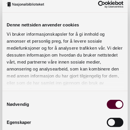
Lytt til podkasten og lær mer om
middelalderen:
Denne nettsiden anvender cookies
Vi bruker informasjonskapsler for å gi innhold og
annonser et personlig preg, for å levere sosiale
mediefunksjoner og for å analysere trafikken vår. Vi deler
dessuten informasjon om hvordan du bruker nettstedet
vårt, med partnerne våre innen sosiale medier,
annonsering og analysearbeid, som kan kombinere den
med annen informasjon du har gjort tilgjengelig for dem,
eller som de har samlet inn gjennom din bruk av
Strid – de
Hvem skal være konge i Norge? Det
er det alt handler om i
tjenestene deres.
norske
middelalderpodkasten «Strid – de
borgerkrigene
Samtykkevalg
norske borgerkrigene».
Nødvendig
Egenskaper