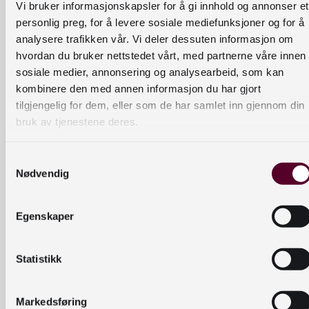
Vi bruker informasjonskapsler for å gi innhold og annonser et
personlig preg, for å levere sosiale mediefunksjoner og for å
Reportasje fra okkupasjonen av Norge,
9. april
analysere trafikken vår. Vi deler dessuten informasjon om
1940
hvordan du bruker nettstedet vårt, med partnerne våre innen
Omtale av Åsmund Sveen i avisene:
sosiale medier, annonsering og analysearbeid, som kan
kombinere den med annen informasjon du har gjort
1932
tilgjengelig for dem, eller som de har samlet inn gjennom din
1945
,
1945
,
1945
bruk av tjenestene deres.
PODKAST
Ber
Før RuPaul’s Drag Race,
Samtykkevalg
før Great Garlic Girls, til
Nødvendig
nha
og med før ordet “drag”
rd
ble brukt i Norge for første
«No
Egenskaper
gang, hadde vi en norsk
rga
drag-stjerne som
»
trollbandt publikum ute i
Mu
Statistikk
Europa.
nke
rud
Markedsføring