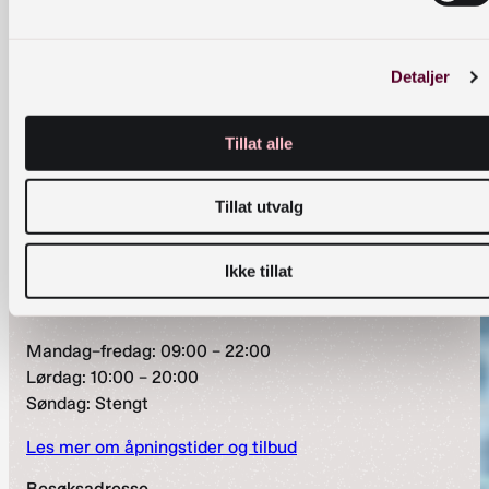
PODKAST
Petron
Hvor hardt er man
villig til å kjempe for
elle
kjærligheten?
Nielse
Detaljer
n
PODKAST
Eb
Da en ung mann troppet
opp på døra hans med et
Tillat alle
be
hårreisende krav, ble
He
professoren nødt til å gå
rtz
Tillat utvalg
nye veier for å redde sin
be
akademiske karriere.
rg
Ikke tillat
Åpningstider
Mandag–fredag: 09:00 – 22:00
Lørdag: 10:00 – 20:00
Søndag: Stengt
Les mer om åpningstider og tilbud
Besøksadresse