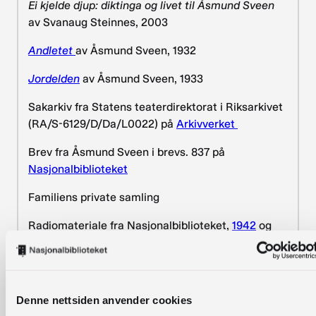
Ei kjelde djup: diktinga og livet til Åsmund Sveen
av Svanaug Steinnes, 2003
Andletet
av Åsmund Sveen, 1932
Jordelden
av Åsmund Sveen, 1933
Sakarkiv fra Statens teaterdirektorat i Riksarkivet
(RA/S-6129/D/Da/L0022) på
Arkivverket
Brev fra Åsmund Sveen i brevs. 837 på
Nasjonalbiblioteket
Familiens private samling
Radiomateriale fra Nasjonalbiblioteket,
1942
og
1943
Radiointervju med Sveen i NRK,
1962
“Purpurblomar har denne vin” i
Norsk litterær
Denne nettsiden anvender cookies
årbok. 1969
av Halldis Moren Vesaas