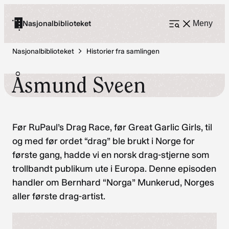
Hopp
til
Nasjonalbiblioteket
Meny
Åpne
meny
innhold
Nasjonalbiblioteket
Historier fra samlingen
Åsmund Sveen
Før RuPaul’s Drag Race, før Great Garlic Girls, til
og med før ordet “drag” ble brukt i Norge for
første gang, hadde vi en norsk drag-stjerne som
trollbandt publikum ute i Europa. Denne episoden
handler om Bernhard “Norga” Munkerud, Norges
aller første drag-artist.