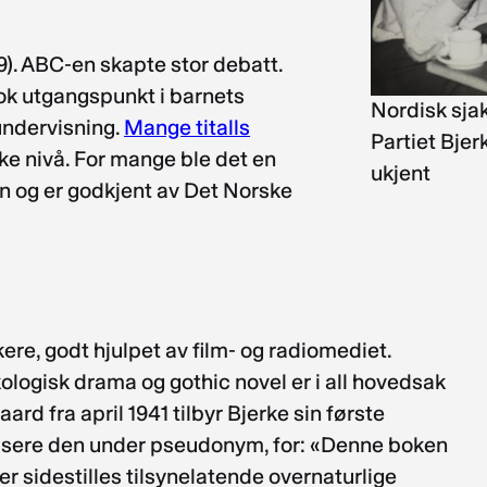
9). ABC-en skapte stor debatt.
tok utgangspunkt i barnets
Nordisk sjak
kundervisning.
Mange titalls
Partiet Bjer
iske nivå. For mange ble det en
ukjent
len og er godkjent av Det Norske
ere, godt hjulpet av film- og radiomediet.
logisk drama og gothic novel er i all hovedsak
d fra april 1941 tilbyr Bjerke sin første
lisere den under pseudonym, for: «Denne boken
er sidestilles tilsynelatende overnaturlige