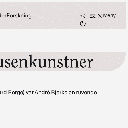
der
Forskning
Meny
Åpne
meny
usenkunstner
hard Borge) var André Bjerke en ruvende