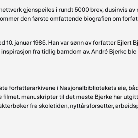
ttverk gjenspeiles i rundt 5000 brev, dusinvis av m
kommer den første omfattende biografien om forfatt
 10. januar 1985. Han var sønn av forfatter Ejlert 
 inspirasjon fra tidlig barndom av. André Bjerke ble 
ste forfatterarkivene i Nasjonalbibliotekets eie, båd
 filmet. manuskripter til det meste Bjerke har utgit
terbøker fra skoletiden, nyttårsforsetter, arbeidsp