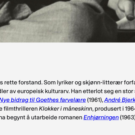
 rette forstand. Som lyriker og skjønn-litterær for
dler av europeisk kulturarv. Han etterlot seg en sto
Nye bidrag til Goethes farvelære
(1961),
André Bjer
 filmthrilleren
Klokker i måneskinn
, produsert i 19
 ha begynt å utarbeide romanen
Enhjørningen
(1963)
.