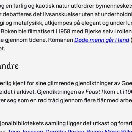
en farlig og kaotisk natur utfordrer bymenneskets
Her debatteres det livsanskuelser uten at underhol
ogi og metafysikk, utkjempes på elegant og underfu
. Boken ble filmatisert i 1958 med Bjerke selv i roll
ene gjennom tidene. Romanen
Døde menn går i land
et.
andre
ærlig kjent for sine glimrende gjendiktninger av Go
idet i arkivet. Gjendiktningen av
Faust I
kom ut i 19
er seg som en rød tråd gjennom flere tiår med arbeid
jonalbibliotekets samling ligger det utkast og forar
ire,
Tove Jansson
,
Dorothy Parker
,
Rainer Maria Rilk