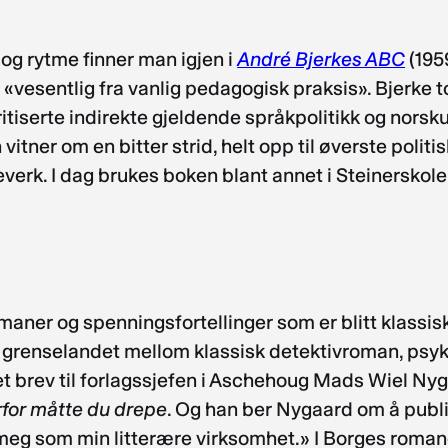
og rytme finner man igjen i
André Bjerkes ABC
(195
n «vesentlig fra vanlig pedagogisk praksis». Bjerke 
 kritiserte indirekte gjeldende språkpolitikk og nors
vitner om en bitter strid, helt opp til øverste polit
leverk. I dag brukes boken blant annet i Steinersko
maner og spenningsfortellinger som er blitt klassisk
grenselandet mellom klassisk detektivroman, psyko
brev til forlagssjefen i Aschehoug Mads Wiel Nygaar
for måtte du drepe
. Og han ber Nygaard om å pub
t meg som min litterære virksomhet.» I Borges roman