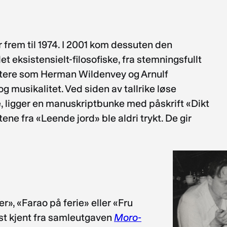
r frem til 1974. I 2001 kom dessuten den
et eksistensielt-filosofiske, fra stemningsfullt
ktere som Herman Wildenvey og Arnulf
g musikalitet. Ved siden av tallrike løse
e, ligger en manuskriptbunke med påskrift «Dikt
tene fra «Leende jord» ble aldri trykt. De gir
r», «Farao på ferie» eller «Fru
est kjent fra samleutgaven
Moro-