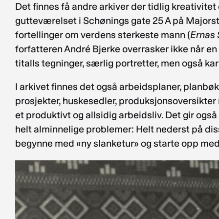
Det finnes få andre arkiver der tidlig kreativit
gutteværelset i Schønings gate 25 A på Majorst
fortellinger om verdens sterkeste mann (
Ernas 
forfatteren André Bjerke overrasker ikke når en
titalls tegninger, særlig portretter, men også ka
I arkivet finnes det også arbeidsplaner, planbøke
prosjekter, huskesedler, produksjonsoversikter 
et produktivt og allsidig arbeidsliv. Det gir o
helt alminnelige problemer: Helt nederst på dis
begynne med «ny slanketur» og starte opp me