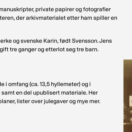
anuskripter, private papirer og fotografier
eren, der arkivmaterialet etter ham spiller en
Bjerke og svenske Karin, født Svensson. Jens
gift tre ganger og etterlot seg tre barn.
e i omfang (ca. 13,5 hyllemeter) og i
t samt en del upublisert materiale. Her
laner, lister over julegaver og mye mer.