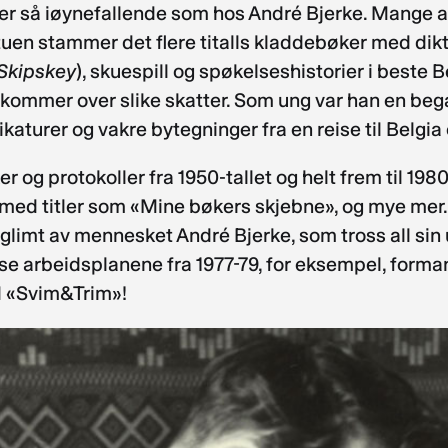
et er så iøynefallende som hos André Bjerke. Mange av
uen stammer det flere titalls kladdebøker med dikt
Skipskey
), skuespill og spøkelseshistorier i beste 
 kommer over slike skatter. Som ung var han en bega
rikaturer og vakre bytegninger fra en reise til Belgia
r og protokoller fra 1950-tallet og helt frem til 198
med titler som «Mine bøkers skjebne», og mye mer. M
gså glimt av mennesket André Bjerke, som tross all s
se arbeidsplanene fra 1977-79, for eksempel, formane
d «Svim&Trim»!