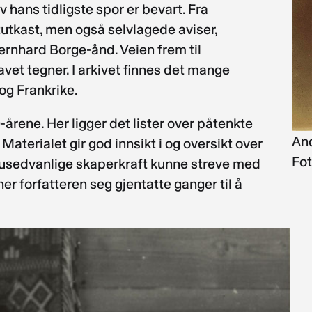
 hans tidligste spor er bevart. Fra
utkast, men også selvlagede aviser,
Bernhard Borge-ånd. Veien frem til
vet tegner. I arkivet finnes det mange
 og Frankrike.
0-årene. Her ligger det lister over påtenkte
And
aterialet gir god innsikt i og oversikt over
Fot
in usedvanlige skaperkraft kunne streve med
r forfatteren seg gjentatte ganger til å