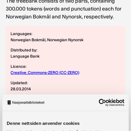
The treebank consists of two parts, containing
300.000 tokens (words and punctuation) each for
Norwegian Bokmål and Nynorsk, respectively.
Languages:
Norwegian Bokmål, Norwegian Nynorsk
Distributed by:
Language Bank
Licence:
Creative_Commons-ZERO (CC-ZERO)
Updated:
28.03.2014
Download resources
Denne nettsiden anvender cookies
20140328_NDT_1-01.tar.gz