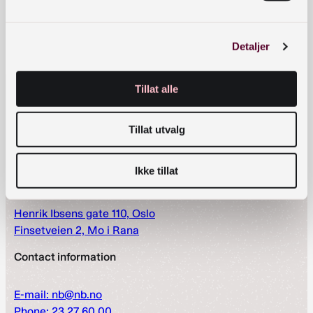
verb=GetRecord&identifier=oai:nb.no:sbr-
10&metadataPrefix=cmdi
Detaljer
Opening Hours
Tillat alle
Monday–Friday: 09:00 – 22:00
Tillat utvalg
Saturday: 10:00 – 20:00
Closed on Sundays.
Ikke tillat
Visitor address
Henrik Ibsens gate 110, Oslo
Finsetveien 2, Mo i Rana
Contact information
E-mail: nb@nb.no
Phone: 23 27 60 00