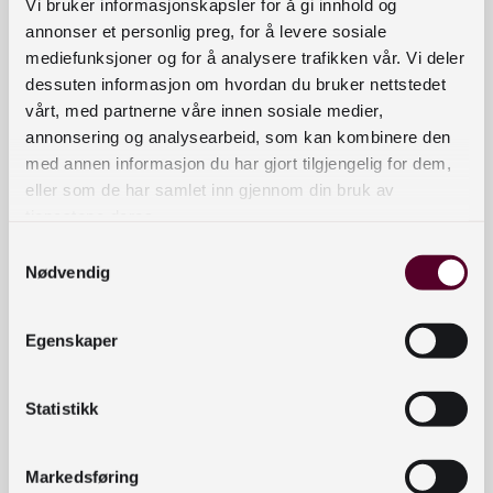
Vi bruker informasjonskapsler for å gi innhold og
annonser et personlig preg, for å levere sosiale
mediefunksjoner og for å analysere trafikken vår. Vi deler
20140314_guidelines_ndt_english.pdf
dessuten informasjon om hvordan du bruker nettstedet
vårt, med partnerne våre innen sosiale medier,
LICENSE_NDT.txt
annonsering og analysearbeid, som kan kombinere den
med annen informasjon du har gjort tilgjengelig for dem,
eller som de har samlet inn gjennom din bruk av
Extended metadata
tjenestene deres.
Samtykkevalg
Nødvendig
Dublin Core (DC)
Egenskaper
Last ned metadata (CMDI XML)
Statistikk
Last ned metadata (CMDI XML)
https://www.nb.no/sprakbanken/oai?
Markedsføring