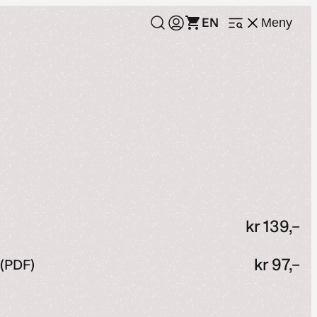
EN
Meny
Åpne
meny
kr
139,–
kr
97,–
 (PDF)