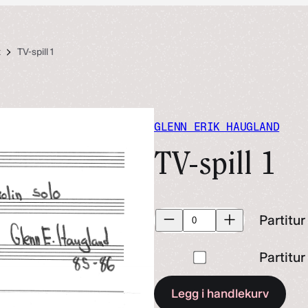
t
TV-spill 1
GLENN ERIK HAUGLAND
TV-spill 1
Partitur
Partitur
antall
Kjøp
Partitur
en
Legg i handlekurv
av