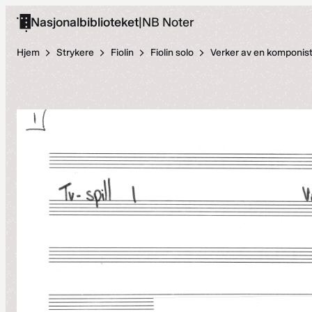
Hopp
Nasjonalbiblioteket
|
NB Noter
til
innhold
Hjem
Strykere
Fiolin
Fiolin solo
Verker av en komponis