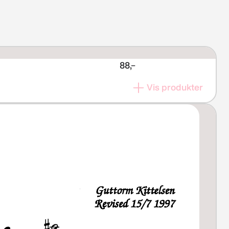
88,–
Vis produkter