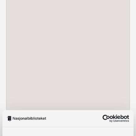
ilLUXit – For
KJELL
Prisområde:
88,–
–
190,–
baryton, trompet
HABBESTAD
kr 88,–
Vis produkter
og orgel, op. 23
til