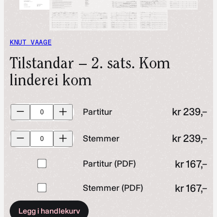
KNUT VAAGE
Tilstandar – 2. sats. Kom
linderei kom
Partitur
kr
239,–
Partitur
antall
Stemmer
kr
239,–
Stemmer
antall
Kjøp
kr
167,–
Partitur (PDF)
en
Kjøp
kr
167,–
Stemmer (PDF)
av
en
Partitur
Legg i handlekurv
av
(PDF)