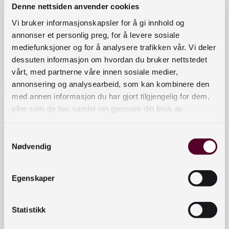
kr 190,–
Denne nettsiden anvender cookies
Lys
BJØRN
139,–
Vi bruker informasjonskapsler for å gi innhold og
KRUSE
annonser et personlig preg, for å levere sosiale
Vis produkter
mediefunksjoner og for å analysere trafikken vår. Vi deler
dessuten informasjon om hvordan du bruker nettstedet
6 mutasjoner for
BJØRN
vårt, med partnerne våre innen sosiale medier,
139,–
blokkfløyte(r),
ALTERHAUG
annonsering og analysearbeid, som kan kombinere den
mezzosopran og
Vis produkter
med annen informasjon du har gjort tilgjengelig for dem,
orgel
eller som de har samlet inn gjennom din bruk av
tjenestene deres.
To bibelske sanger for
CONRAD
139,–
sopran, obo og orgel,
Samtykkevalg
BADEN
Vis produkter
op. 104
Nødvendig
Egenskaper
Statistikk