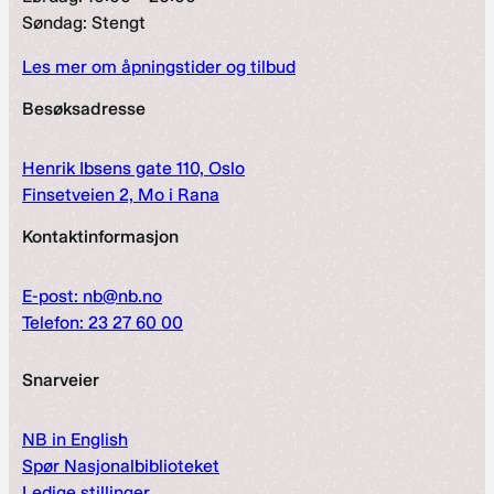
Søndag: Stengt
Les mer om åpningstider og tilbud
Besøksadresse
Henrik Ibsens gate 110, Oslo
Finsetveien 2, Mo i Rana
Kontaktinformasjon
E-post: nb@nb.no
Telefon: 23 27 60 00
Snarveier
NB in English
Spør Nasjonalbiblioteket
Ledige stillinger