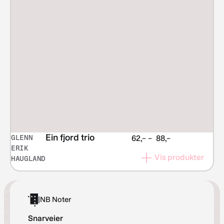
Ein fjord trio
GLENN
Prisområde:
62,–
–
88,–
ERIK
kr 62,–
Vis produkter
HAUGLAND
til
kr 88,–
|
NB Noter
Snarveier