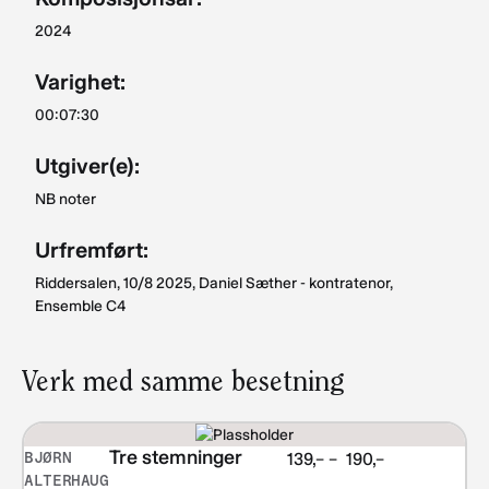
2024
Varighet:
00:07:30
Utgiver(e):
NB noter
Urfremført:
Riddersalen, 10/8 2025, Daniel Sæther - kontratenor,
Ensemble C4
Verk med samme besetning
Tre stemninger
BJØRN
Prisområde:
139,–
–
190,–
ALTERHAUG
kr 139,–