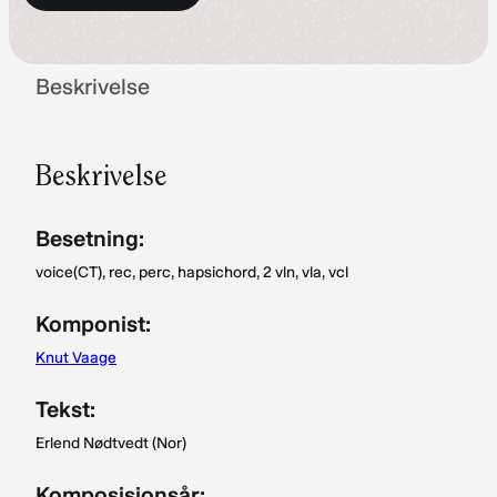
Stemmer
for
(PDF)
kr 167,–
for
Beskrivelse
kr 167,–
Beskrivelse
Besetning:
voice(CT), rec, perc, hapsichord, 2 vln, vla, vcl
Komponist:
Knut Vaage
Tekst:
Erlend Nødtvedt (Nor)
Komposisjonsår: