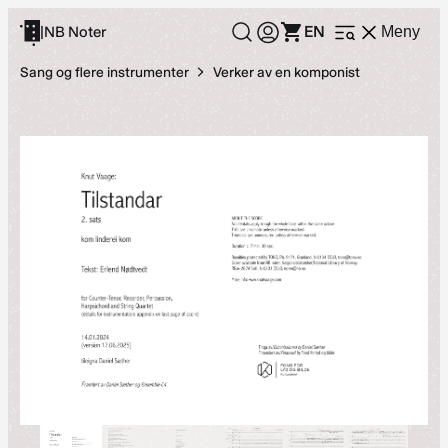
Hopp
EN
|
NB Noter
Meny
Åpne
til
meny
innhold
Sang og flere instrumenter
Verker av en komponist