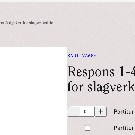
 småstykker for slagverkstrio
KNUT VAAGE
Respons 1-
for slagverk
Partitur
Partitur
antall
Kjøp
Partitur