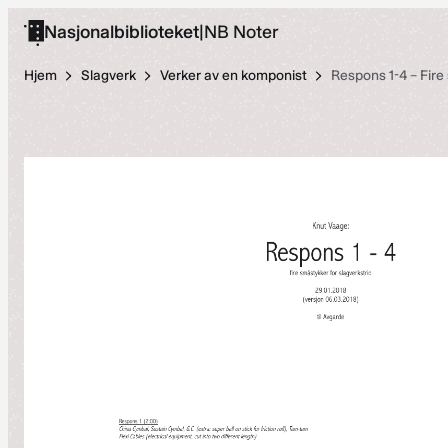
Hopp
Nasjonalbiblioteket
|
NB Noter
til
innhold
Hjem
Slagverk
Verker av en komponist
Respons 1-4 – Fire