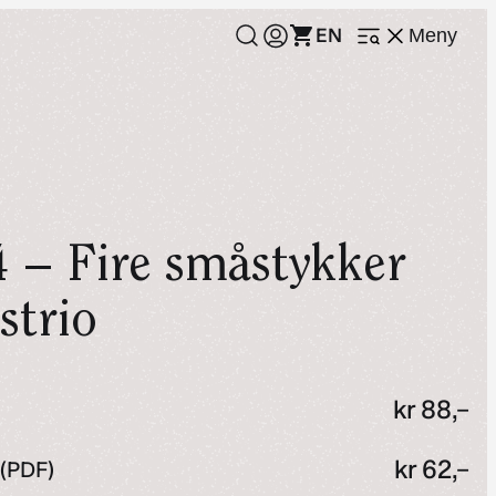
EN
Meny
Åpne
meny
4 – Fire småstykker
strio
kr
88,–
kr
62,–
 (PDF)