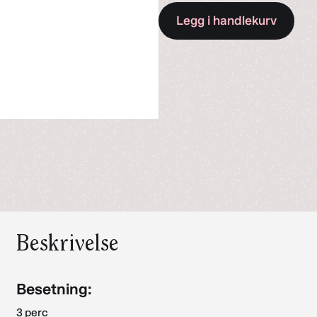
en
Legg i handlekurv
av
Partitur
(PDF)
for
kr 62,–
Beskrivelse
Besetning:
3 perc