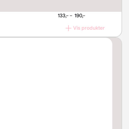
Prisområde:
133,–
–
190,–
kr 133,–
Vis produkter
til
kr 190,–