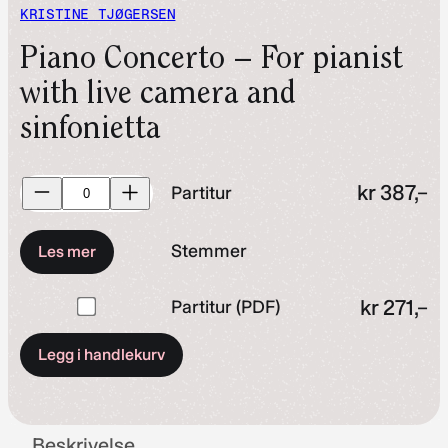
KRISTINE TJØGERSEN
Piano Concerto – For pianist
with live camera and
sinfonietta
Partitur
kr
387,–
Partitur
antall
Stemmer
Les mer
Kjøp
kr
271,–
Partitur (PDF)
en
Legg i handlekurv
av
Partitur
(PDF)
for
Beskrivelse