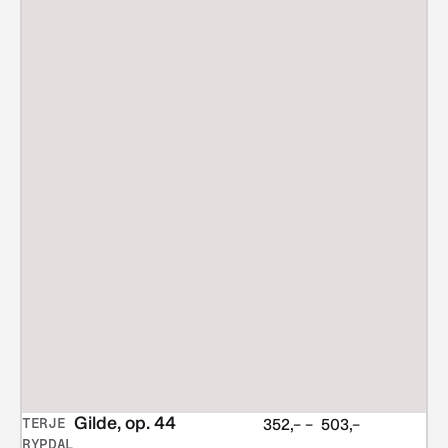
Gilde, op. 44
TERJE
Prisområde:
352,–
–
503,–
RYPDAL
kr 352,–