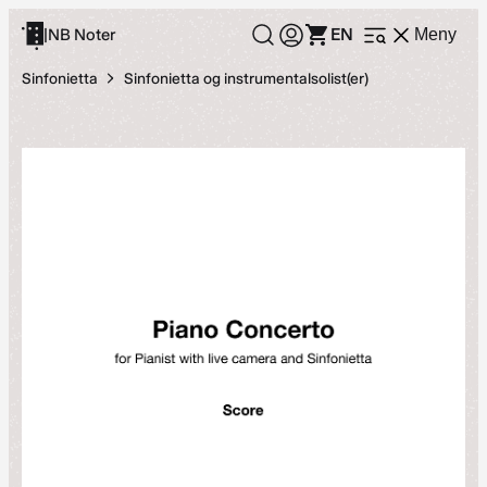
Hopp
EN
|
NB Noter
Meny
Åpne
til
meny
innhold
Sinfonietta
Sinfonietta og instrumentalsolist(er)