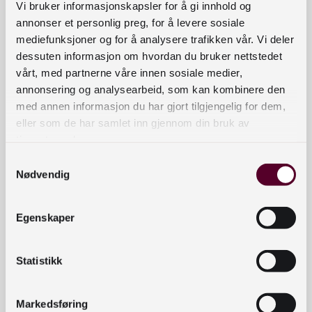
trompet og sinfonietta
AMDAHL
kr 167,–
Vi bruker informasjonskapsler for å gi innhold og
Vis produkter
til
annonser et personlig preg, for å levere sosiale
kr 239,–
mediefunksjoner og for å analysere trafikken vår. Vi deler
dessuten informasjon om hvordan du bruker nettstedet
vårt, med partnerne våre innen sosiale medier,
annonsering og analysearbeid, som kan kombinere den
med annen informasjon du har gjort tilgjengelig for dem,
eller som de har samlet inn gjennom din bruk av
tjenestene deres.
Samtykkevalg
Nødvendig
Egenskaper
Statistikk
Markedsføring