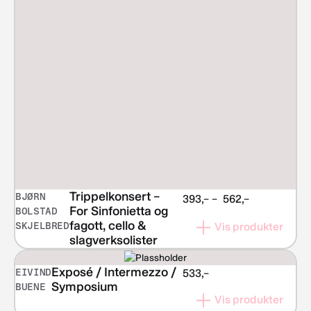
Trippelkonsert –
BJØRN
Prisområde:
393,–
–
562,–
For Sinfonietta og
BOLSTAD
kr 393,–
fagott, cello &
SKJELBRED
Vis produkter
til
slagverksolister
kr 562,–
Exposé / Intermezzo /
EIVIND
533,–
Symposium
BUENE
Vis produkter