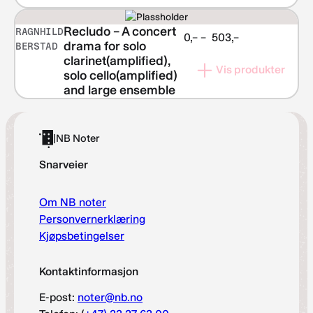
Recludo – A concert
RAGNHILD
Prisområde:
0,–
–
503,–
drama for solo
BERSTAD
kr 0,–
clarinet(amplified),
Vis produkter
til
solo cello(amplified)
kr 503,–
and large ensemble
|
NB Noter
Snarveier
Om NB noter
Personvernerklæring
Kjøpsbetingelser
Kontaktinformasjon
E-post:
noter@nb.no