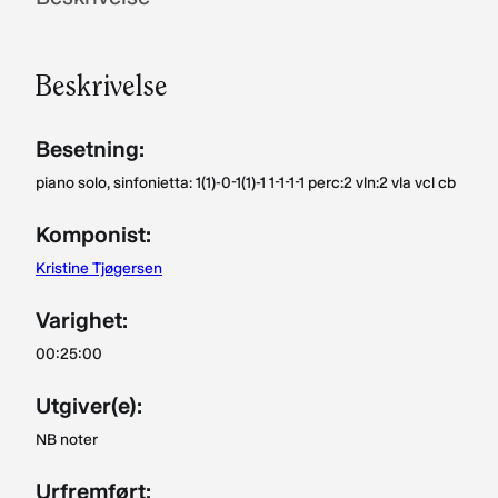
kr 271,–
Beskrivelse
Besetning:
piano solo, sinfonietta: 1(1)-0-1(1)-1 1-1-1-1 perc:2 vln:2 vla vcl cb
Komponist:
Kristine Tjøgersen
Varighet:
00:25:00
Utgiver(e):
NB noter
Urfremført: