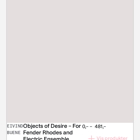
Objects of Desire – For
EIVIND
Prisområde:
0,–
–
481,–
Fender Rhodes and
BUENE
kr 0,–
Vis produkter
Electric Ensemble