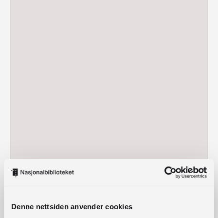
Denne nettsiden anvender cookies
Concertino for
MAGNE
Prisområde:
167,–
–
239,–