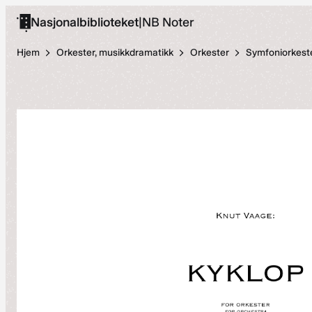
Hopp
Nasjonalbiblioteket
|
NB Noter
til
innhold
Hjem
Orkester, musikkdramatikk
Orkester
Symfoniorkest