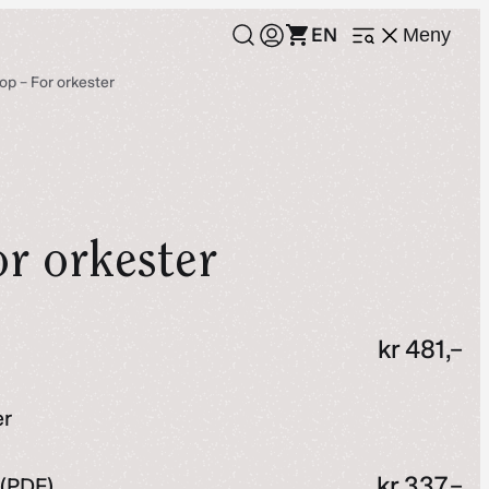
EN
Meny
Åpne
meny
op – For orkester
r orkester
kr
481,–
r
kr
337,–
 (PDF)