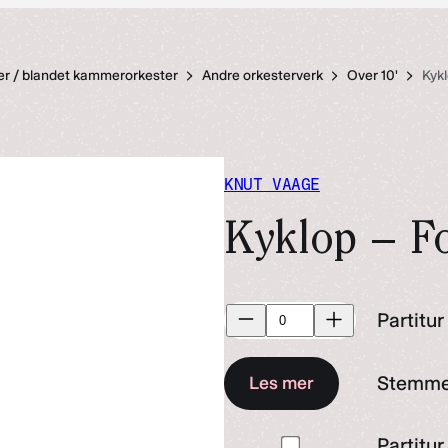
er / blandet kammerorkester
Andre orkesterverk
Over 10'
Kykl
KNUT VAAGE
Kyklop – Fo
Partitur
Partitur
antall
Stemme
Les mer
Kjøp
Partitur