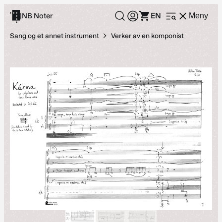
Hopp
EN
|
NB Noter
Meny
Åpne
til
meny
innhold
Sang og et annet instrument
Verker av en komponist