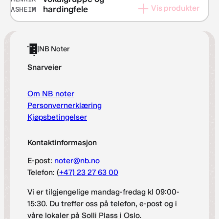
kr 133,–
Vis produkter
hardingfele
ASHEIM
til
kr 190,–
|
NB Noter
Snarveier
Om NB noter
Personvernerklæring
Kjøpsbetingelser
Kontaktinformasjon
E-post:
noter@nb.no
Telefon: (
+47) 23 27 63 00
Vi er tilgjengelige mandag-fredag kl 09:00-
15:30. Du treffer oss på telefon, e-post og i
våre lokaler på Solli Plass i Oslo.