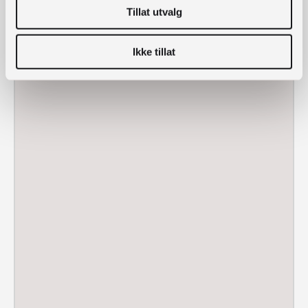
Kardemommeby)
LERSTAD
Tillat utvalg
Vis produkter
for 4 alter og
piccolofløyte, op. 191
Ikke tillat