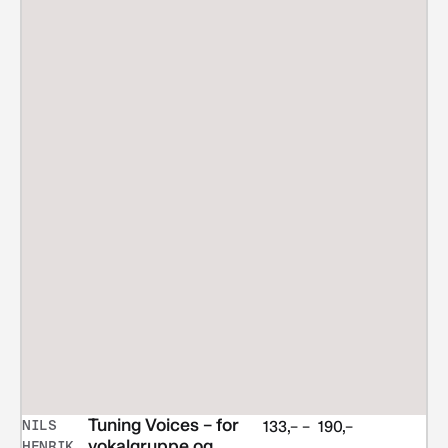
Tuning Voices – for
NILS
Prisområde:
133,–
–
190,–
vokalgruppe og
HENRIK