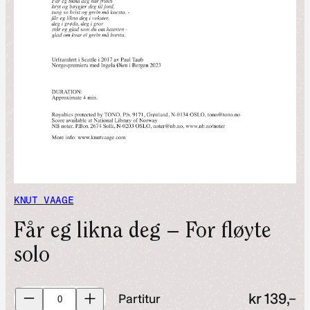
KNUT VAAGE
Får eg likna deg – For fløyte
solo
Partitur
kr
139,–
Partitur
antall