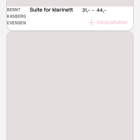
Suite for klarinett
BERNT
Prisområde:
31,–
–
44,–
KASBERG
kr 31,–
Vis produkter
EVENSEN
til
kr 44,–