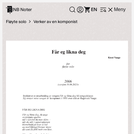
Hopp
EN
|
NB Noter
Meny
Åpne
til
meny
innhold
Fløyte solo
Verker av en komponist