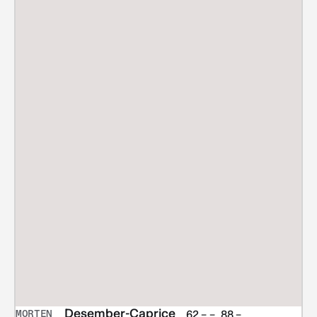
Desember-Caprice
MORTEN
Prisområde:
62,–
–
88,–