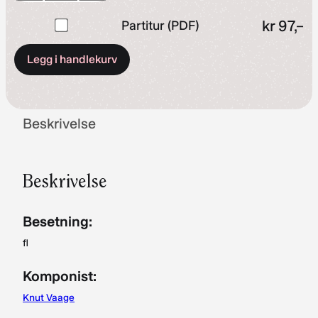
Kjøp
kr
97,–
Partitur (PDF)
en
Legg i handlekurv
av
Partitur
(PDF)
for
Beskrivelse
kr 97,–
Beskrivelse
Besetning:
fl
Komponist:
Knut Vaage