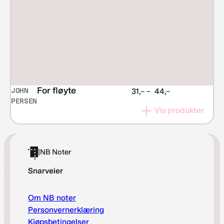
For fløyte
JOHN
Prisområde:
31,–
–
44,–
PERSEN
kr 31,–
Vis produkter
til
kr 44,–
|
NB Noter
Snarveier
Om NB noter
Personvernerklæring
Kjøpsbetingelser