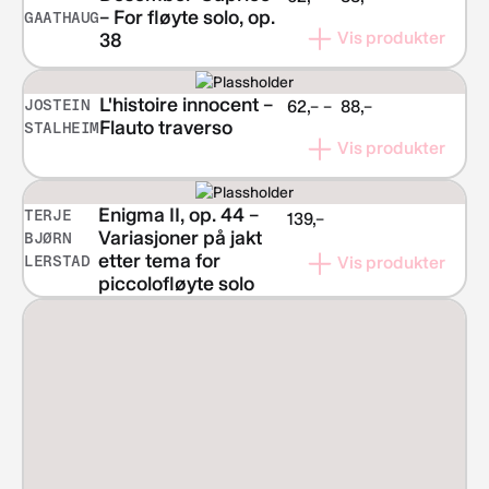
– For fløyte solo, op.
GAATHAUG
kr 62,–
Vis produkter
38
til
kr 88,–
L'histoire innocent –
JOSTEIN
Prisområde:
62,–
–
88,–
Flauto traverso
STALHEIM
kr 62,–
Vis produkter
til
kr 88,–
Enigma II, op. 44 –
TERJE
139,–
Variasjoner på jakt
BJØRN
etter tema for
LERSTAD
Vis produkter
piccolofløyte solo