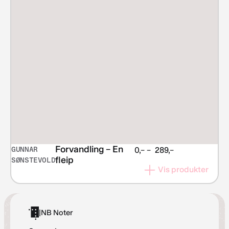
Forvandling – En
GUNNAR
Prisområde:
0,–
–
289,–
fleip
SØNSTEVOLD
kr 0,–
Vis produkter
til
kr 289,–
|
NB Noter