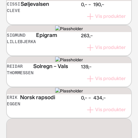
Søljevalsen
CISSI
Prisområde:
0,–
–
190,–
CLEVE
kr 0,–
Vis produkter
til
kr 190,–
Epigram
SIGMUND
263,–
LILLEBJERKA
Vis produkter
Solregn – Vals
REIDAR
139,–
THOMMESSEN
Vis produkter
Norsk rapsodi
ERIK
Prisområde:
0,–
–
434,–
EGGEN
kr 0,–
Vis produkter
til
kr 434,–