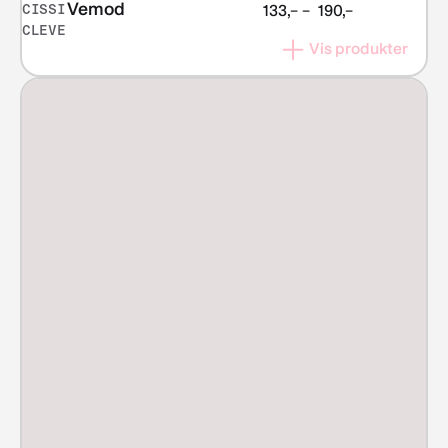
Vemod
CISSI
Prisområde:
133,–
–
190,–
CLEVE
kr 133,–
Vis produkter
til
kr 190,–