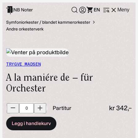
Hopp
EN
|
NB Noter
Meny
Åpne
til
meny
innhold
Symfoniorkester / blandet kammerorkester
Andre orkesterverk
TRYGVE MADSEN
A la maniére de – für
Orchester
Partitur
kr
342,–
Partitur
antall
Legg i handlekurv