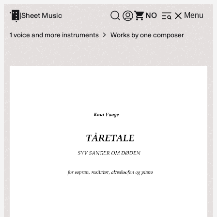
Skip
NO
|
Sheet Music
Menu
Open
to
menu
content
1 voice and more instruments
Works by one composer