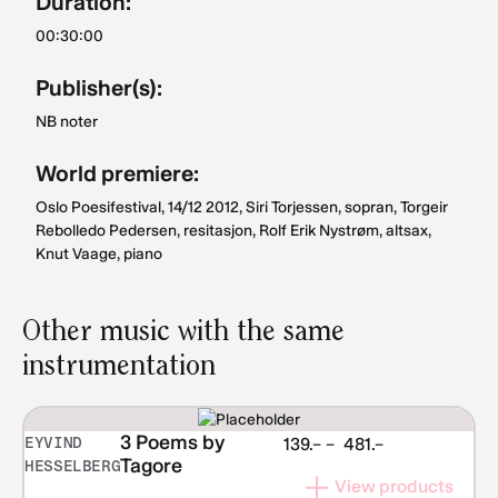
Duration:
00:30:00
Publisher(s):
NB noter
World premiere:
Oslo Poesifestival, 14/12 2012, Siri Torjessen, sopran, Torgeir
Rebolledo Pedersen, resitasjon, Rolf Erik Nystrøm, altsax,
Knut Vaage, piano
Other music with the same
instrumentation
3 Poems by
EYVIND
Price
139.–
–
481.–
Tagore
HESSELBERG
range:
View products
NOK 139.–