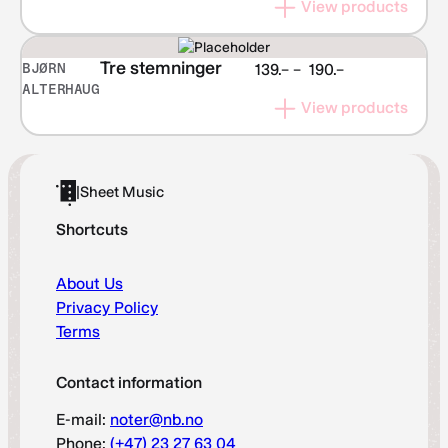
View products
Tre stemninger
BJØRN
Price
139.–
–
190.–
ALTERHAUG
range:
View products
NOK 139.–
through
NOK 190.–
|
Sheet Music
Shortcuts
About Us
Privacy Policy
Terms
Contact information
E-mail:
noter@nb.no
Phone:
(+47) 23 27 63 04