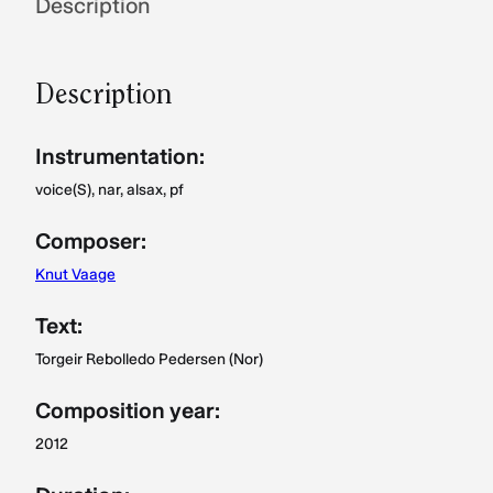
for
Description
NOK 97.–
Description
Instrumentation:
voice(S), nar, alsax, pf
Composer:
Knut Vaage
Text:
Torgeir Rebolledo Pedersen (Nor)
Composition year:
2012