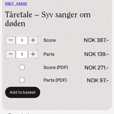
KNUT VAAGE
Tåretale – Syv sanger om
døden
Score
NOK
387.–
Score
quantity
Parts
NOK
139.–
Parts
quantity
Buy
NOK
271.–
Score (PDF)
one
Buy
NOK
97.–
Parts (PDF)
of
one
Score
Add to basket
of
(PDF)
Parts
for
(PDF)
NOK 271.–