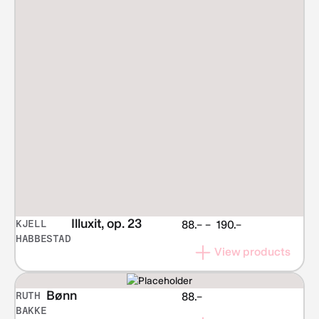
Illuxit, op. 23
KJELL
Price
88.–
–
190.–
HABBESTAD
range:
View products
NOK 88.–
through
NOK 190.–
Bønn
RUTH
88.–
BAKKE