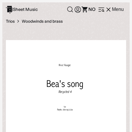
Skip
NO
|
Sheet Music
Menu
Open
to
menu
content
Trios
Woodwinds and brass