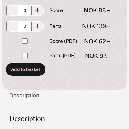
Score
NOK
88.–
Score
quantity
Parts
NOK
139.–
Parts
quantity
Buy
NOK
62.–
Score (PDF)
one
Buy
NOK
97.–
Parts (PDF)
of
one
Score
Add to basket
of
(PDF)
Parts
for
(PDF)
NOK 62.–
for
Description
NOK 97.–
Description