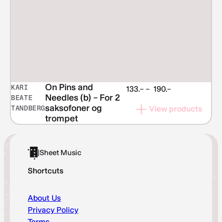
On Pins and
KARI
Price
133.–
–
190.–
Needles (b) – For 2
BEATE
range:
saksofoner og
TANDBERG
View products
NOK 133.–
trompet
through
NOK 190.–
|
Sheet Music
Shortcuts
About Us
Privacy Policy
Terms