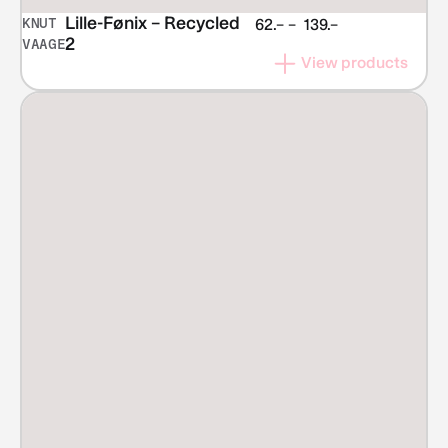
Lille-Fønix – Recycled
KNUT
Price
62.–
–
139.–
2
VAAGE
range:
View products
NOK 62.–
through
NOK 139.–