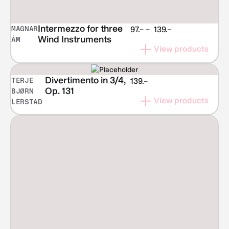
Intermezzo for three
MAGNAR
Price
97.–
–
139.–
Wind Instruments
ÅM
range:
View products
NOK 97.–
through
NOK 139.–
Divertimento in 3/4,
TERJE
139.–
Op. 131
BJØRN
View products
LERSTAD