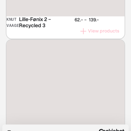
Lille-Fønix 2 –
KNUT
Price
62.–
–
139.–
Recycled 3
VAAGE
range:
View products
NOK 62.–
through
NOK 139.–