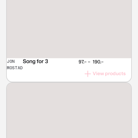
Song for 3
JON
Price
97.–
–
190.–
MOSTAD
range:
View products
NOK 97.–
through
NOK 190.–