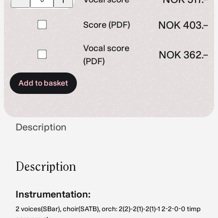
score
quantity
Buy
NOK
403.–
Score (PDF)
one
Vocal score
of
Buy
NOK
362.–
(PDF)
Score
one
(PDF)
of
Add to basket
for
Vocal
NOK 403.–
score
(PDF)
Description
for
NOK 362.–
Description
Instrumentation:
2 voices(SBar), choir(SATB), orch: 2(2)-2(1)-2(1)-1 2-2-0-0 timp