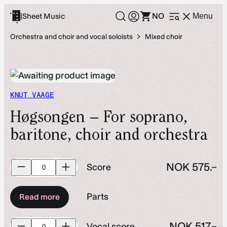
Skip
NO
|
Sheet Music
Menu
Open
to
menu
content
Orchestra and choir and vocal soloists
Mixed choir
KNUT VAAGE
Høgsongen – For soprano,
baritone, choir and orchestra
Score
NOK
575.–
Score
quantity
Parts
Read more
Vocal
NOK
517.–
Vocal score