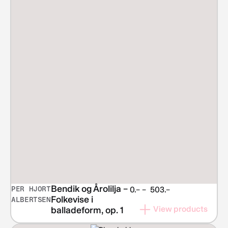
Bendik og Årolilja –
PER HJORT
Price
0.–
–
503.–
Folkevise i
ALBERTSEN
range:
View products
balladeform, op. 1
NOK 0.–
through