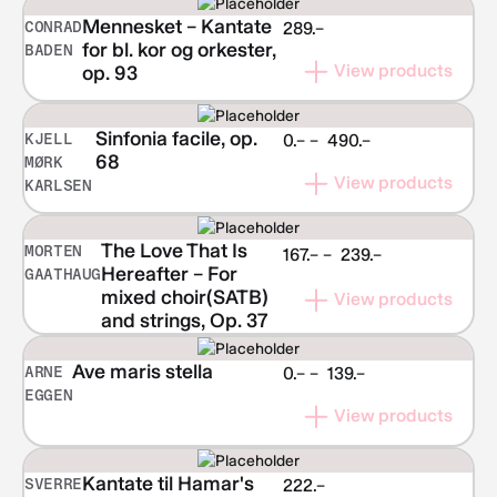
NOK 503.–
Mennesket – Kantate
CONRAD
289.–
for bl. kor og orkester,
BADEN
View products
op. 93
Sinfonia facile, op.
KJELL
Price
0.–
–
490.–
68
MØRK
range:
View products
KARLSEN
NOK 0.–
through
NOK 490.–
The Love That Is
MORTEN
Price
167.–
–
239.–
Hereafter – For
GAATHAUG
range:
mixed choir(SATB)
View products
NOK 167.–
and strings, Op. 37
through
NOK 239.–
Ave maris stella
ARNE
Price
0.–
–
139.–
EGGEN
range:
View products
NOK 0.–
through
NOK 139.–
Kantate til Hamar's
SVERRE
222.–