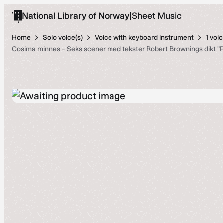
Skip
National Library of Norway
|
Sheet Music
to
content
Home
Solo voice(s)
Voice with keyboard instrument
1 voi
Cosima minnes – Seks scener med tekster Robert Brownings dikt "