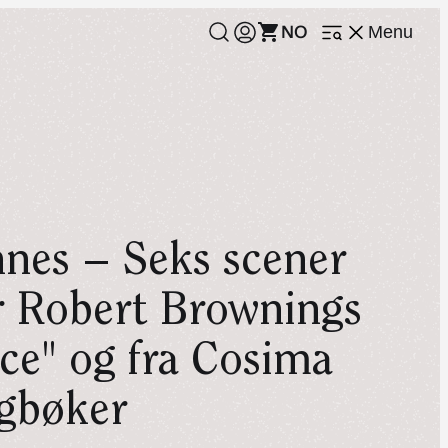
NO
Menu
Open
menu
nes – Seks scener
r Robert Brownings
ice" og fra Cosima
gbøker