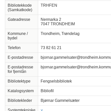
Bibliotekkode
TRHFEN
(Samkatkode)
Gateadresse
Nermarka 2
7047 TRONDHEIM
Kommune /
Trondheim, Trøndelag
bydel
Telefon
73 82 61 21
E-postadresse
bjornar.gammelsater@trondheim.komm
E-postadresse
bjornar.gammelsater@trondheim.komm
for fjernlån
Bibliotektype
Fengselsbibliotek
Katalogsystem
Bibliofil
Bibliotekleder
Bjørnar Gammelsæter
Systemtekniske
˅