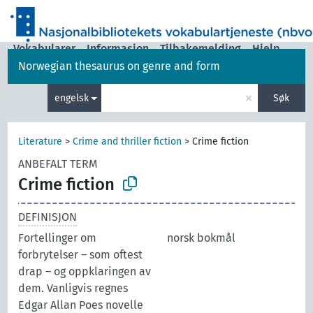
Vokabularer
Informasjon
Tilbakemelding
Hjelp
Norwegian thesaurus on genre and form
|
Grensesnittspråk:
norsk bokmål
×
engelsk
Søk
Literature
>
Crime and thriller fiction
>
Crime fiction
ANBEFALT TERM
Crime fiction
DEFINISJON
Fortellinger om
norsk bokmål
forbrytelser – som oftest
drap – og oppklaringen av
dem. Vanligvis regnes
Edgar Allan Poes novelle