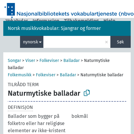
Vokabular
Informasjon
Tilbakemelding
Hjelp
Norsk musikkvokabular: Sjangrar og former
|
Grensesnittspråk:
nynorsk
×
nynorsk
Søk
Songar
>
Viser
>
Folkeviser
>
Balladar
>
Naturmytiske
balladar
Folkemusikk
>
Folkeviser
>
Balladar
>
Naturmytiske balladar
TILRÅDD TERM
Naturmytiske balladar
DEFINISJON
Ballader som bygger på
bokmål
folketro eller har religiøse
elementer av ikke-kristent