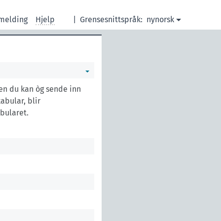
melding
Hjelp
|
Grensesnittspråk:
nynorsk
men du kan òg sende inn
bular, blir
bularet.