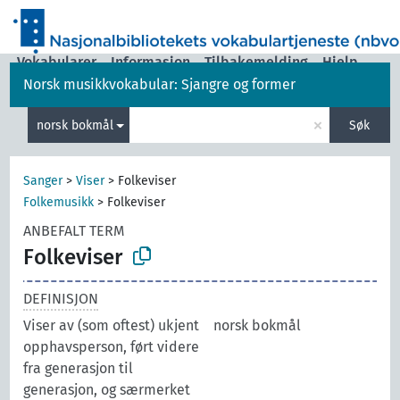
Vokabularer
Informasjon
Tilbakemelding
Hjelp
Norsk musikkvokabular: Sjangre og former
|
Grensesnittspråk:
norsk bokmål
×
norsk bokmål
Søk
Sanger
>
Viser
>
Folkeviser
Folkemusikk
>
Folkeviser
ANBEFALT TERM
Folkeviser
DEFINISJON
Viser av (som oftest) ukjent
norsk bokmål
opphavsperson, ført videre
fra generasjon til
generasjon, og særmerket