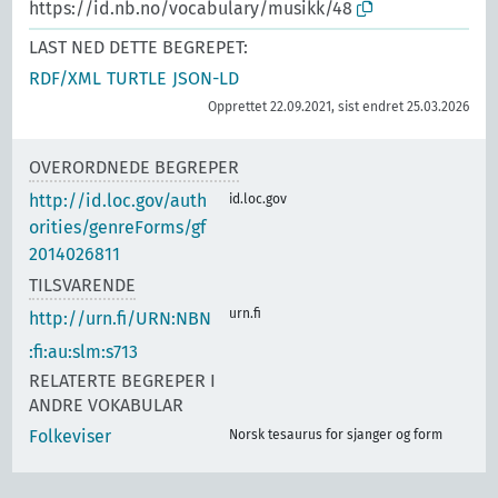
https://id.nb.no/vocabulary/musikk/48
LAST NED DETTE BEGREPET:
RDF/XML
TURTLE
JSON-LD
Opprettet 22.09.2021, sist endret 25.03.2026
OVERORDNEDE BEGREPER
http://id.loc.gov/auth
id.loc.gov
orities/genreForms/gf
2014026811
TILSVARENDE
urn.fi
http://urn.fi/URN:NBN
:fi:au:slm:s713
RELATERTE BEGREPER I
ANDRE VOKABULAR
Folkeviser
Norsk tesaurus for sjanger og form