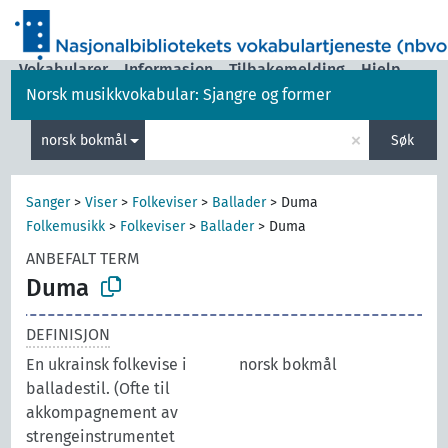
Vokabularer
Informasjon
Tilbakemelding
Hjelp
Norsk musikkvokabular: Sjangre og former
|
Grensesnittspråk:
norsk bokmål
×
norsk bokmål
Søk
Sanger
>
Viser
>
Folkeviser
>
Ballader
>
Duma
Folkemusikk
>
Folkeviser
>
Ballader
>
Duma
ANBEFALT TERM
Duma
DEFINISJON
En ukrainsk folkevise i
norsk bokmål
balladestil. (Ofte til
akkompagnement av
strengeinstrumentet