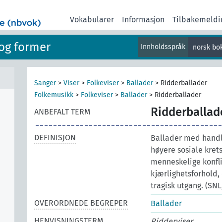
Vokabularer
Informasjon
Tilbakemeldi
og former
Innholdsspråk
norsk bo
Sanger
>
Viser
>
Folkeviser
>
Ballader
>
Ridderballader
Folkemusikk
>
Folkeviser
>
Ballader
>
Ridderballader
Ridderballad
ANBEFALT TERM
DEFINISJON
Ballader med handli
høyere sosiale krets
menneskelige konfli
kjærlighetsforhold,
tragisk utgang. (SNL
OVERORDNEDE BEGREPER
Ballader
HENVISNINGSTERM
Ridderviser