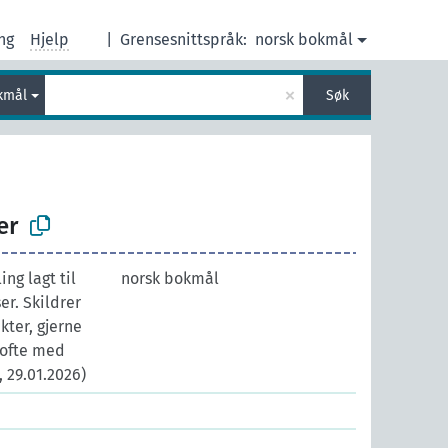
ng
Hjelp
|
Grensesnittspråk:
norsk bokmål
×
kmål
Søk
er
ng lagt til
norsk bokmål
er. Skildrer
kter, gjerne
 ofte med
, 29.01.2026)