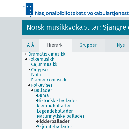
Norsk musikkvokabular: Sjangre 
A-Å
Hierarki
Grupper
Nye
Dramatisk musikk
Folkemusikk
Cajunmusikk
Calypso
Fado
Flamencomusikk
Folkeviser
Ballader
Duma
Historiske ballader
Kjempeballader
Legendeballader
Naturmytiske ballader
Ridderballader
Skjemteballader