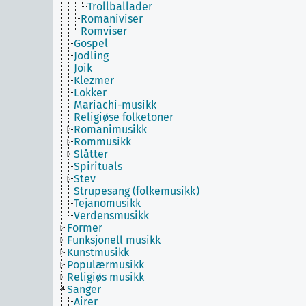
Trollballader
Romaniviser
Romviser
Gospel
Jodling
Joik
Klezmer
Lokker
Mariachi-musikk
Religiøse folketoner
Romanimusikk
Rommusikk
Slåtter
Spirituals
Stev
Strupesang (folkemusikk)
Tejanomusikk
Verdensmusikk
Former
Funksjonell musikk
Kunstmusikk
Populærmusikk
Religiøs musikk
Sanger
Airer