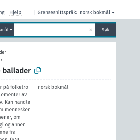
ng
Hjelp
|
Grensesnittspråk:
norsk bokmål
×
kmål
Søk
der
er
 ballader
 på folketro
norsk bokmål
elementer av
v. Kan handle
om mennesker
sener, om
gi og annen
mne fra
nen. (SNL,