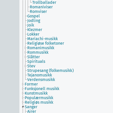
Trollballader
Romaniviser
Romviser
Gospel
Jodling
Joik
Klezmer
Lokker
Mariachi-musikk
Religiøse folketoner
Romanimusikk
Rommusikk
Slåtter
Spirituals
Stev
Strupesang (folkemusikk)
Tejanomusikk
Verdensmusikk
Former
Funksjonell musikk
Kunstmusikk
Populærmusikk
Religiøs musikk
Sanger
Airer