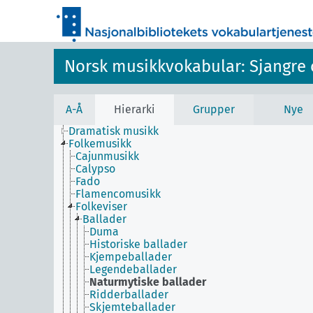
Norsk musikkvokabular: Sjangre 
A-Å
Hierarki
Grupper
Nye
Dramatisk musikk
Folkemusikk
Cajunmusikk
Calypso
Fado
Flamencomusikk
Folkeviser
Ballader
Duma
Historiske ballader
Kjempeballader
Legendeballader
Naturmytiske ballader
Ridderballader
Skjemteballader