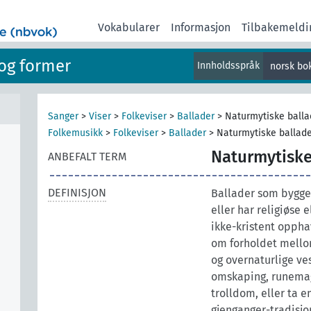
Vokabularer
Informasjon
Tilbakemeldi
og former
Innholdsspråk
norsk bo
Sanger
>
Viser
>
Folkeviser
>
Ballader
>
Naturmytiske balla
Folkemusikk
>
Folkeviser
>
Ballader
>
Naturmytiske ballad
Naturmytiske
ANBEFALT TERM
DEFINISJON
Ballader som bygger
eller har religiøse 
ikke-kristent oppha
om forholdet mell
og overnaturlige ve
omskaping, runema
trolldom, eller ta e
gjenganger-tradisjo