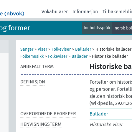
Vokabularer
Informasjon
Tilbakemeldi
og former
Innholdsspråk
norsk bo
Sanger
>
Viser
>
Folkeviser
>
Ballader
>
Historiske ballader
Folkemusikk
>
Folkeviser
>
Ballader
>
Historiske ballader
Historiske ba
ANBEFALT TERM
DEFINISJON
Forteller om histor
og personer. Fortel
sjelden historisk ko
(Wikipedia, 29.01.26
OVERORDNEDE BEGREPER
Ballader
HENVISNINGSTERM
Historiske viser