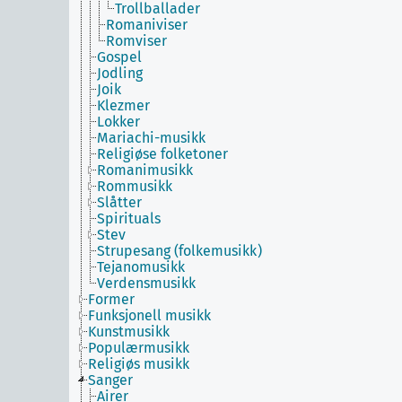
Trollballader
Romaniviser
Romviser
Gospel
Jodling
Joik
Klezmer
Lokker
Mariachi-musikk
Religiøse folketoner
Romanimusikk
Rommusikk
Slåtter
Spirituals
Stev
Strupesang (folkemusikk)
Tejanomusikk
Verdensmusikk
Former
Funksjonell musikk
Kunstmusikk
Populærmusikk
Religiøs musikk
Sanger
Airer