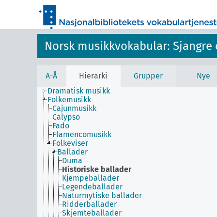
Norsk musikkvokabular: Sjangre 
A-Å
Hierarki
Grupper
Nye
Dramatisk musikk
Folkemusikk
Cajunmusikk
Calypso
Fado
Flamencomusikk
Folkeviser
Ballader
Duma
Historiske ballader
Kjempeballader
Legendeballader
Naturmytiske ballader
Ridderballader
Skjemteballader