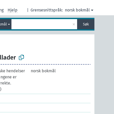
ng
Hjelp
|
Grensesnittspråk:
norsk bokmål
×
kmål
Søk
llader
iske hendelser
norsk bokmål
lingene er
rrekte.
)