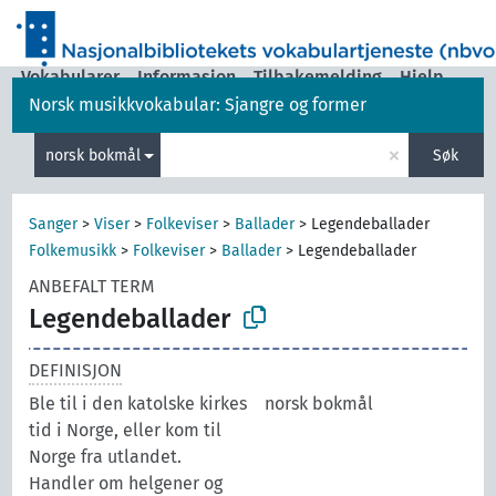
Vokabularer
Informasjon
Tilbakemelding
Hjelp
Norsk musikkvokabular: Sjangre og former
|
Grensesnittspråk:
norsk bokmål
×
norsk bokmål
Søk
Sanger
>
Viser
>
Folkeviser
>
Ballader
>
Legendeballader
Folkemusikk
>
Folkeviser
>
Ballader
>
Legendeballader
ANBEFALT TERM
Legendeballader
DEFINISJON
Ble til i den katolske kirkes
norsk bokmål
tid i Norge, eller kom til
Norge fra utlandet.
Handler om helgener og