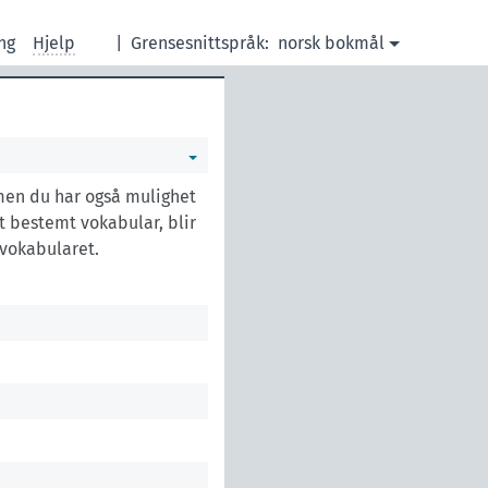
ng
Hjelp
|
Grensesnittspråk:
norsk bokmål
 men du har også mulighet
t bestemt vokabular, blir
 vokabularet.