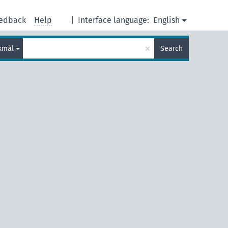
edback
Help
|
Interface language:
English
×
kmål
Search