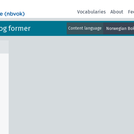
Vocabularies
About
Fe
og former
Content language
Norwegian Bo