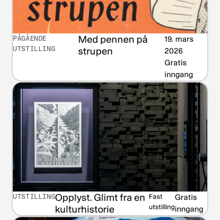
Med pennen på
PÅGÅENDE
19. mars
UTSTILLING
strupen
2026
Gratis
inngang
Opplyst. Glimt fra en
UTSTILLING
Fast
Gratis
utstilling
kulturhistorie
inngang