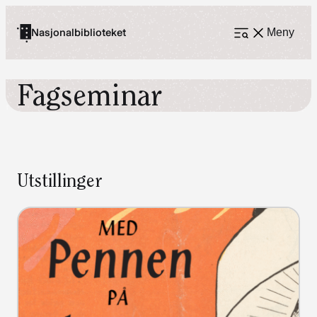
Hopp
til
Nasjonalbiblioteket
Meny
Åpne
meny
innhold
Fagseminar
Utstillinger