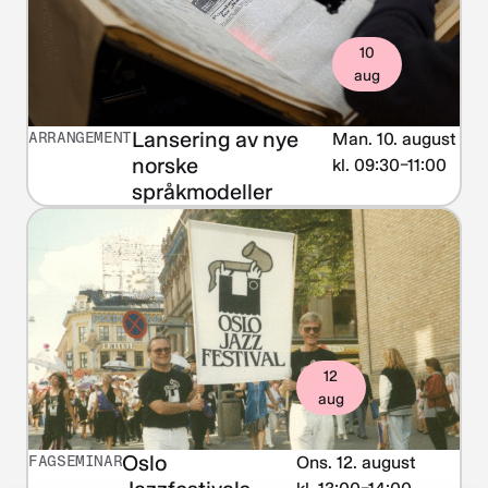
10
aug
Lansering av nye
ARRANGEMENT
Man. 10. august
norske
kl. 09:30–11:00
språkmodeller
12
aug
Oslo
FAGSEMINAR
Ons. 12. august