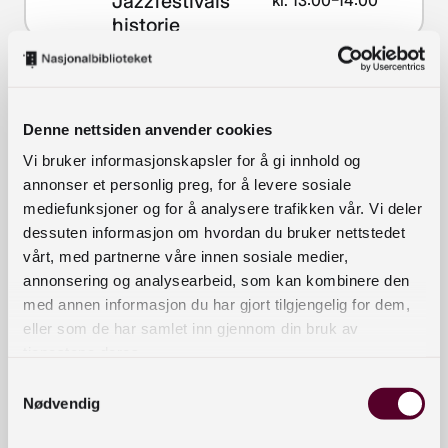
Jazzfestivals
kl. 13:00–14:00
historie
Denne nettsiden anvender cookies
Vi bruker informasjonskapsler for å gi innhold og
annonser et personlig preg, for å levere sosiale
11
–
12
mediefunksjoner og for å analysere trafikken vår. Vi deler
aug
dessuten informasjon om hvordan du bruker nettstedet
vårt, med partnerne våre innen sosiale medier,
I verdens hardeste
EKSTERN
Tir. 11. august
annonsering og analysearbeid, som kan kombinere den
ARRANGØR
klima: Jakten på
kl. 18:00 – Ons.
med annen informasjon du har gjort tilgjengelig for dem,
fremtidens svar
12. august kl. 19:30
eller som de har samlet inn gjennom din bruk av
tjenestene deres.
Samtykkevalg
Nødvendig