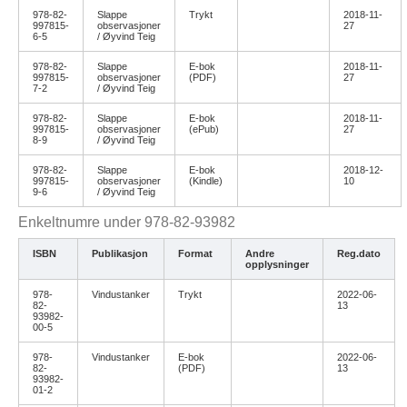
978-82-
Slappe
Trykt
2018-11-
997815-
observasjoner
27
6-5
/ Øyvind Teig
978-82-
Slappe
E-bok
2018-11-
997815-
observasjoner
(PDF)
27
7-2
/ Øyvind Teig
978-82-
Slappe
E-bok
2018-11-
997815-
observasjoner
(ePub)
27
8-9
/ Øyvind Teig
978-82-
Slappe
E-bok
2018-12-
997815-
observasjoner
(Kindle)
10
9-6
/ Øyvind Teig
Enkeltnumre under 978-82-93982
ISBN
Publikasjon
Format
Andre
Reg.dato
opplysninger
978-
Vindustanker
Trykt
2022-06-
82-
13
93982-
00-5
978-
Vindustanker
E-bok
2022-06-
82-
(PDF)
13
93982-
01-2