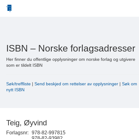
ISBN – Norske forlagsadresser
Her finner du offentlige opplysninger om norske forlag og utgivere
som er tildelt ISBN
Søk/treffliste
|
Send beskjed om rettelser av opplysninger
|
Søk om
nytt ISBN
Teig, Øyvind
Forlagsnr:
978-82-997815
978-82-93982