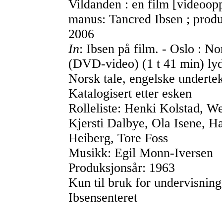
Vildanden : en film [videoopp
manus: Tancred Ibsen ; prod
2006
In
: Ibsen på film. - Oslo : Nor
(DVD-video) (1 t 41 min) lyd,
Norsk tale, engelske underte
Katalogisert etter esken
Rolleliste: Henki Kolstad, 
Kjersti Dalbye, Ola Isene, H
Heiberg, Tore Foss
Musikk: Egil Monn-Iversen
Produksjonsår: 1963
Kun til bruk for undervisnin
Ibsensenteret