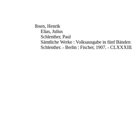
Ibsen, Henrik
Elias, Julius
Schlenther, Paul
Sämtliche Werke : Volksausgabe in fünf Bänden 
Schlenther. - Berlin : Fischer, 1907. - CLXXXIII,