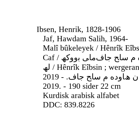
Ibsen, Henrik, 1828-1906
Jaf, Hawdam Salih, 1964-
Malî bûkeleyek / Hênrîk Eîb
Caf / ھﻧرﯾﮏ ﺋﯾﺑﺳن ; وهرگيران ھﺎوده م ﺳﺎﺢ ﺟﺎفﻣﺎﯽ ﺑووﮐﮫ
ﻟﮫ / Hênrîk Eîbsin ; wergerandi Hawdem Salih Caf / ھﻧرﯾﮏ
ﺋﯾﺑﺳن ; وهرگيران ھﺎوده م ﺳﺎﺢ ﺟﺎف. - 2019. - Sulaymaniya,
2019. - 190 sider 22 cm
Kurdisk arabisk alfabet
DDC: 839.8226